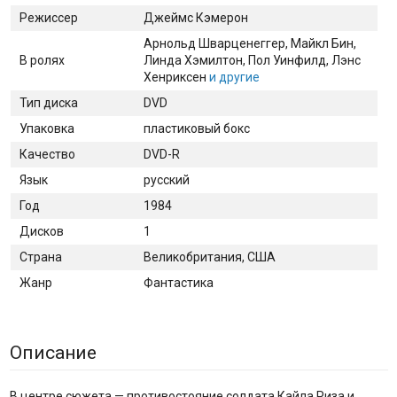
Режиссер
Джеймс Кэмерон
Арнольд Шварценеггер
, Майкл Бин
,
В ролях
Линда Хэмилтон
, Пол Уинфилд
, Лэнс
Хенриксен
и другие
Тип диска
DVD
Упаковка
пластиковый бокс
Качество
DVD-R
Язык
русский
Год
1984
Дисков
1
Страна
Великобритания, США
Жанр
Фантастика
Описание
В центре сюжета — противостояние солдата Кайла Риза и