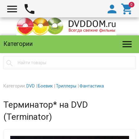





Категории

Категории:
DVD
Боевик
Триллеры
Фантастика
Терминатор* на DVD
(Terminator)