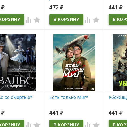
 наличии
В нал
3
473
441
₽
₽
₽
В наличии




ьс со смертью*
Есть только Миг*
Убежище
 наличии
В наличии
В нал
1
441
441
₽
₽
₽



