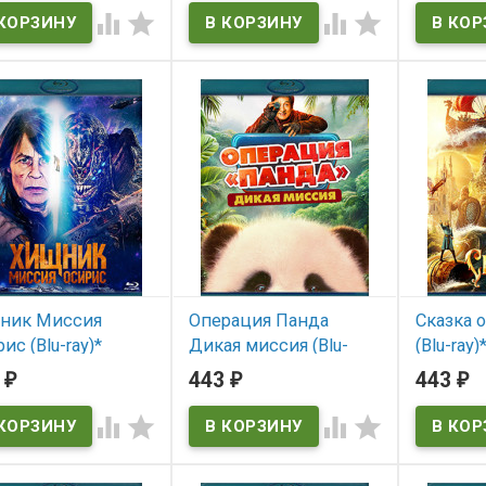
 наличии




ник Миссия
Операция Панда
Сказка 
ис (Blu-ray)*
Дикая миссия (Blu-
(Blu-ray)
ray)*
3
443
443
₽
₽
₽
 наличии
В нал
В наличии



