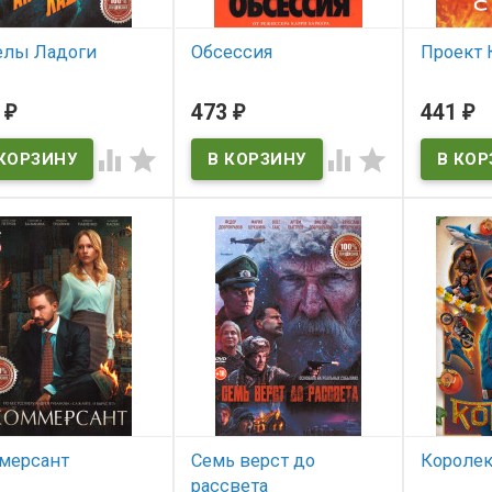
елы Ладоги
Обсессия
Проект 
 наличии
В наличии
В нал
3
473
441
₽
₽
₽




мерсант
Семь верст до
Королек
рассвета