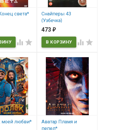
Конец света*
Снайперы 43
(Узбечка)
ичии
473
₽
В наличии




 моей любви*
Аватар Пламя и
пепел*