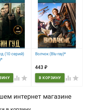
д (10 серий)
Волчок (Blu-ray)*
)*
В наличии
443
₽
ичии




ашем интернет магазине
ки в корзину