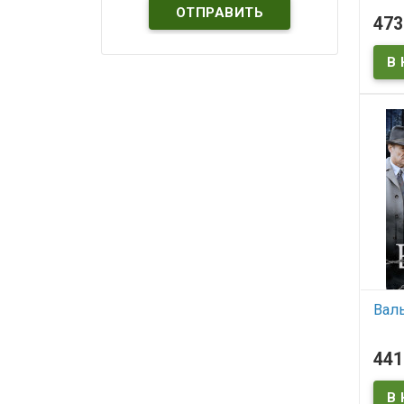
В
47
Вал
В
44