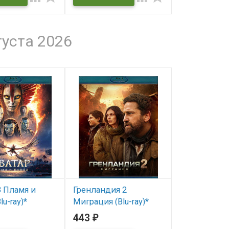
густа 2026
3 Пламя и
Гренландия 2
lu-ray)*
Миграция (Blu-ray)*
443
₽
ичии
В наличии