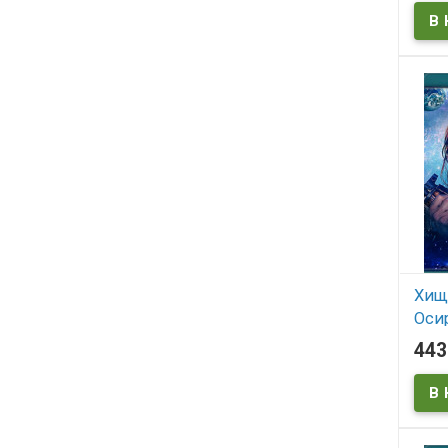
В
Хищ
Осир
44
В