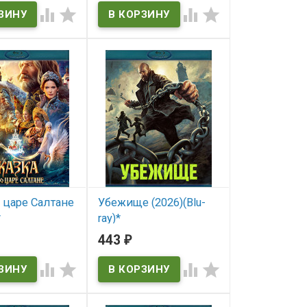




о царе Салтане
Убежище (2026)(Blu-
*
ray)*
443
₽
ичии
В наличии



