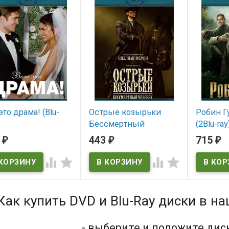
это драма! (Blu-
Острые козырьки
Робин Гу
Бессмертный
(2Blu-ray
человек (Blu-ray)*
3
443
715
₽
₽
₽
 наличии
В нал
В наличии




Как купить DVD и Blu-Ray диски в н
- выберите и положите дис