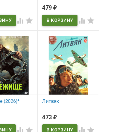
ичии
479
₽
В наличии




 (2026)*
Литвяк
ичии
В наличии
473
₽



