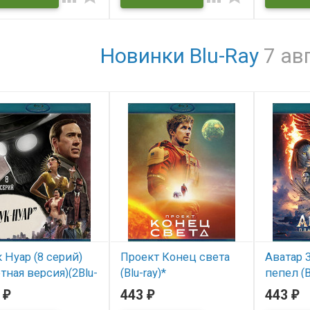
Новинки Blu-Ray
7 ав
 Нуар (8 серий)
Проект Конец света
Аватар 
тная версия)(2Blu-
(Blu-ray)*
пепел (B
5
443
443
₽
₽
₽
В наличии
В нал