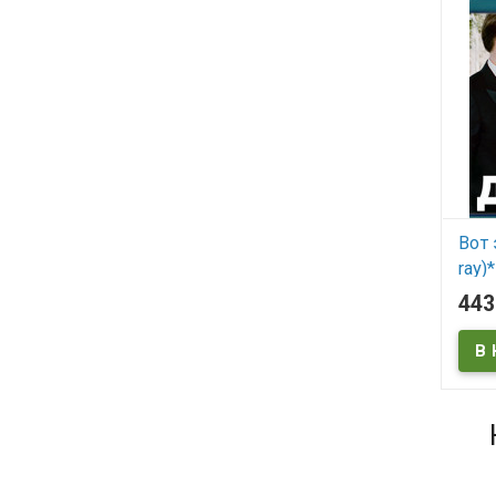
Вот 
ray)*
44
В