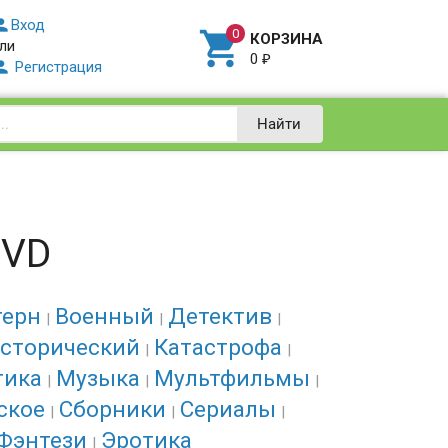

Вход

КОРЗИНА
ли
0
₽

Регистрация
Найти
DVD
терн
Военный
Детектив
сторический
Катастрофа
тика
Музыка
Мультфильмы
ское
Сборники
Сериалы
Фэнтези
Эротика