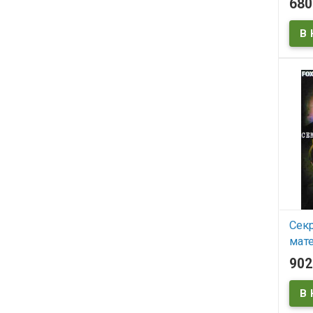
68
В
Crna 
Сек
мат
(22 
90
X-Fi
В