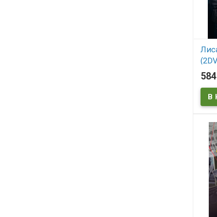
Лиса
(2DV
58
В