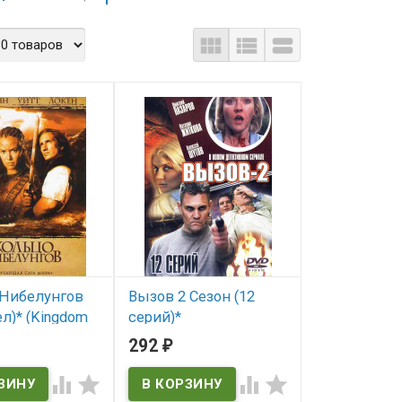



Нибелунгов
Вызов 2 Сезон (12
л)* (Kingdom
серий)*
t)
292
₽
В наличии
ичии




 Twilight