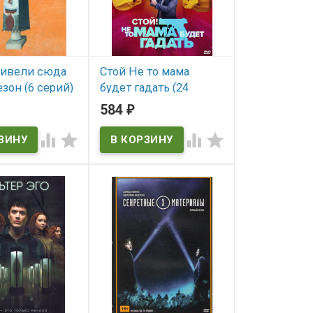
ривели сюда
Стой Не то мама
зон (6 серий)
будет гадать (24
up! Tie me
серии) (2DVD)* (I WAS
584
₽
A MALE WAR BRIDE)




ичии
В наличии
 Tie me Down!
I WAS A MALE WAR BRIDE