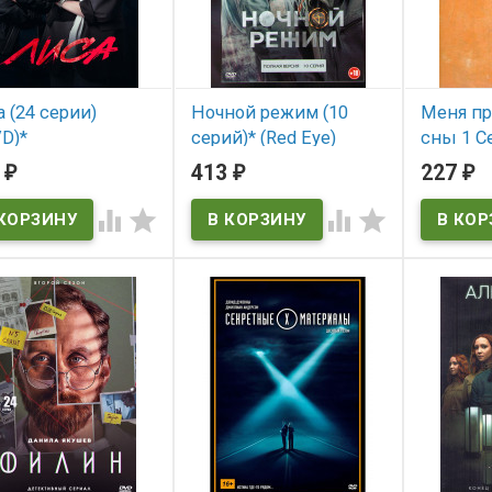
 (24 серии)
Ночной режим (10
Меня п
D)*
серий)* (Red Eye)
сны 1 Се
(Tie me 
4
413
227
₽
₽
₽
 наличии
В наличии
Down!)




Red Eye
В нал
Tie me up!