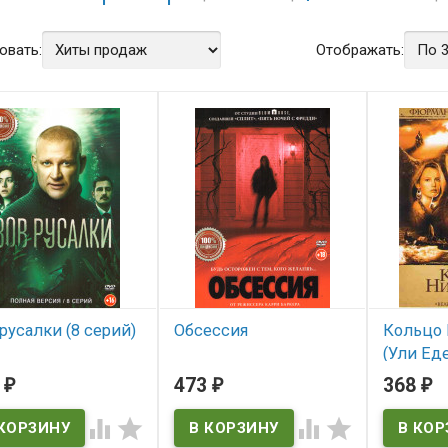
овать:
Отображать:
русалки (8 серий)
Обсессия
Кольцо 
(Ули Еде
 наличии
В наличии
in Twiligh
2
473
368
₽
₽
₽
В нал




Kingdom in