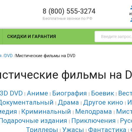
8 (800) 555-3274
и
Бесплатные звонки по РФ
СКИДКИ И ГАРАНТИЯ
я
/
DVD
/
Мистические фильмы на DVD
стические фильмы на 
3D DVD
Аниме
Биография
Боевик
Вес
Документальный
Драма
Другое кино
И
медия
Криминальный
Мелодрама
Мис
Подарочные издания
Приключения
Рус
Триллеры
Ужасы
Фантастика