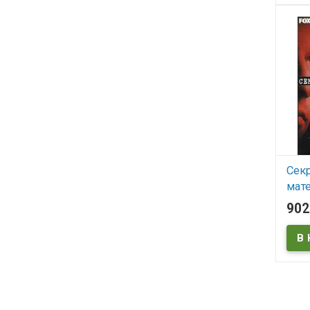
The X
Сек
мат
(24 
90
X-Fi
В
The X