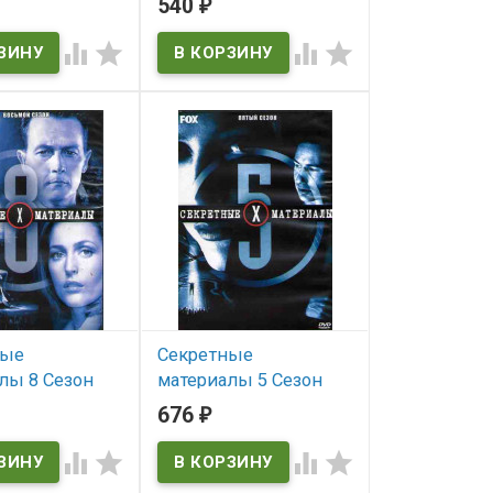
540
₽
(13 серий) (2DVD)
ичии




В наличии
rts
ные
Секретные
лы 8 Сезон
материалы 5 Сезон
я) (3DVD) (The
(20 серий) (3DVD) (The
676
₽
8 season)
X-Files 5 season)




ичии
В наличии