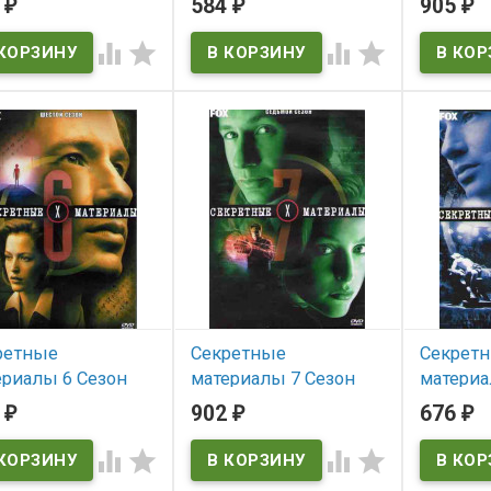
0
584
905
₽
₽
₽
В наличии
 наличии
В нал




macka, beli macor
Lonely Hea
ретные
Секретные
Секрет
ериалы 6 Сезон
материалы 7 Сезон
материа
серии) (4DVD) (The
(22 серии) (4DVD) (The
(21 сери
2
902
676
₽
₽
₽
les 6 season)
X-Files 7 season)
X-Files 




 наличии
В наличии
В нал