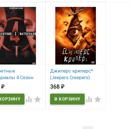
-Files 6 season
The X-Files 7 season
The X-File
ретные
Джиперс криперс*
ериалы 4 Сезон
(Jeepers Creepers)
серии) (4DVD) (The
2
368
₽
₽
В наличии
les 4 season)




Jeepers Creepers
 наличии
-Files 4 season