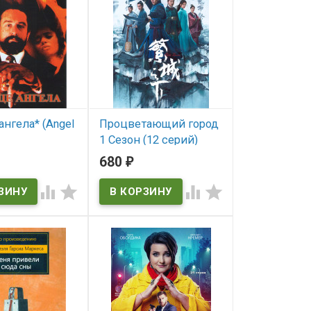
ангела* (Angel
Процветающий город
1 Сезон (12 серий)
(3DVD)
680
₽
ичии
(WATERWORKS)




t
В наличии
WATERWORKS