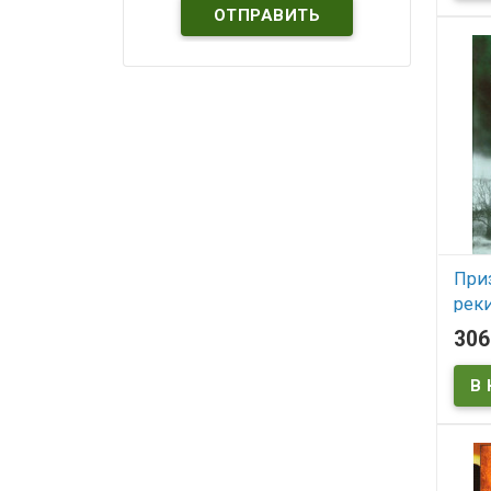
При
рек
30
В