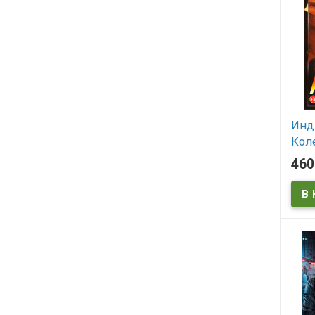
Инд
Кол
Инд
46
поис
ковч
Джо
/ И
Пос
кре
В