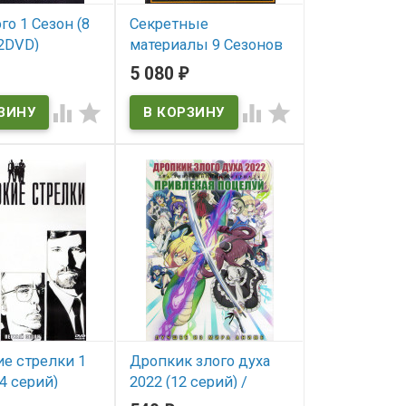
го 1 Сезон (8
Секретные
(2DVD)
материалы 9 Сезонов
(202 серии) (18 DVD)*
5 080
₽
ичии
(The X Files)




В наличии
The X Files
е стрелки 1
Дропкик злого духа
4 серий)
2022 (12 серий) /
Lonely Hearts)
Привлекая поцелуй