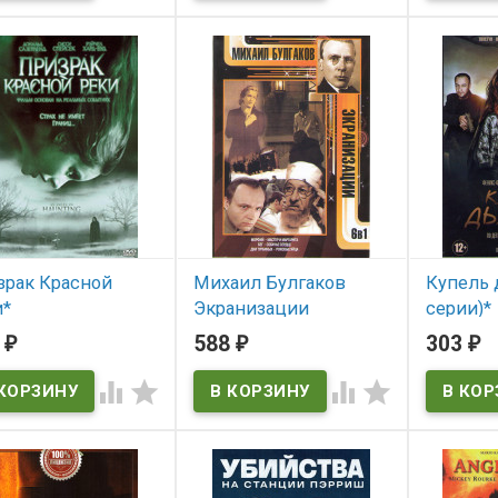
зрак Красной
Михаил Булгаков
Купель 
и*
Экранизации
серии)*
(Морфий / Мастер и
6
588
303
₽
₽
₽
 наличии
В нал
Маргарита / Бег /
Собачье сердце /




Роковые яйца)
В наличии