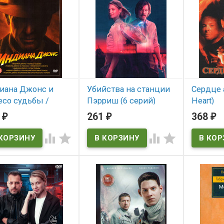
иана Джонс и
Убийства на станции
Сердце 
есо судьбы /
Пэрриш (6 серий)
Heart)
иана Джонс в
0
261
368
₽
₽
₽
В наличии
В нал
ках утраченного
ега / Индиана




Angel Hear
нс и Храм судьбы
ндиана Джонс и
ледний
стовый поход
 наличии