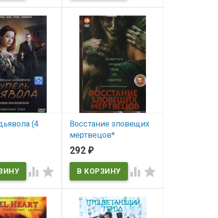
дьявола (4
Восстание зловещих
мертвецов*
292
₽
ичии
В наличии



