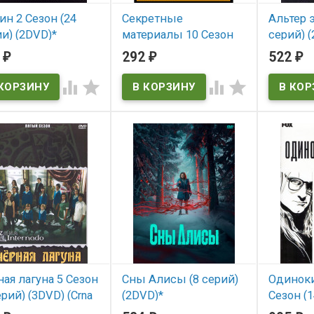
н 2 Сезон (24
Секретные
Альтер э
и) (2DVD)*
материалы 10 Сезон
серий) 
(6 серий)*
2
292
522
₽
₽
₽
 наличии
В нал
В наличии




ая лагуна 5 Сезон
Сны Алисы (8 серий)
Одиноки
ерий) (3DVD) (Crna
(2DVD)*
Сезон (1
a, beli macor)
(4DVD) (