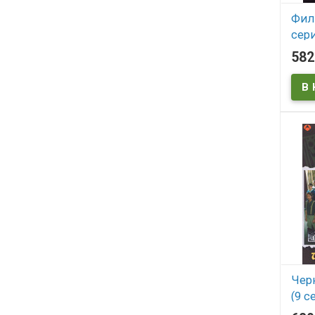
Фили
сери
58
В
Черн
(9 с
mack