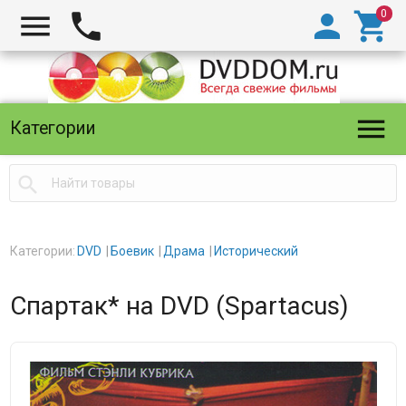





Категории

Категории:
DVD
Боевик
Драма
Исторический
Спартак* на DVD (Spartacus)