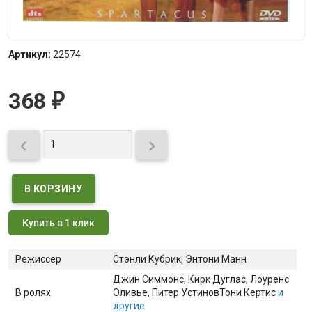
Артикул:
22574
368
₽


Купить в 1 клик
Режиссер
Стэнли Кубрик, Энтони Манн
Джин Симмонс
, Кирк Дуглас
, Лоуренс
В ролях
Оливье
, Питер Устинов
Тони Кертис
и
другие