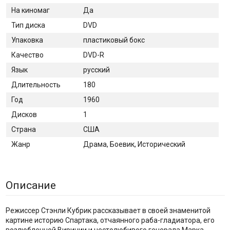
На киномаг
Да
Тип диска
DVD
Упаковка
пластиковый бокс
Качество
DVD-R
Язык
русский
Длительность
180
Год
1960
Дисков
1
Страна
США
Жанр
Драма, Боевик, Исторический
Описание
Режиссер Стэнли Кубрик рассказывает в своей знаменитой
картине историю Спартака, отчаянного раба-гладиатора, его
возлюбленной Виринии и честолюбивого генерала Марка