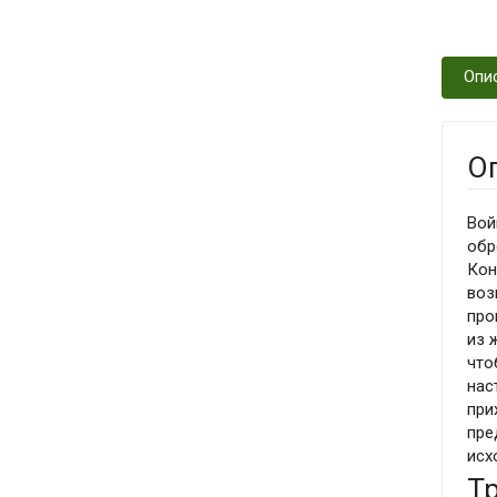
Опи
О
Вой
обр
Кон
воз
про
из 
что
нас
при
пре
исх
Т