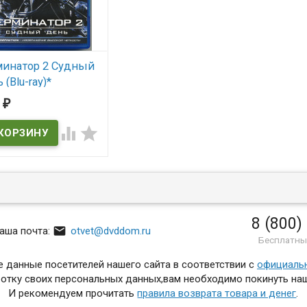
минатор 2 Судный
 (Blu-ray)*
inator 2:
0
₽
ement Day)


 наличии
nator 2: Judgement Day
8 (800)

аша почта:
otvet@dvddom.ru
Бесплатны
 данные посетителей нашего сайта в соответствии с
официаль
отку своих персональных данных,вам необходимо покинуть наш
И рекомендуем прочитать
правила возврата товара и денег
.