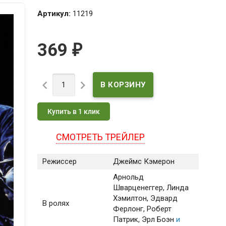
Артикул:
11219
369
₽


Купить в 1 клик
СМОТРЕТЬ ТРЕЙЛЕР
Режиссер
Джеймс Кэмерон
Арнольд
Шварценеггер
, Линда
Хэмилтон
, Эдвард
В ролях
Ферлонг
, Роберт
Патрик
, Эрл Боэн
и