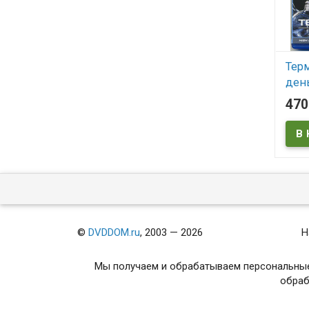
Тер
день
(Term
47
Judg
В
Termi
©
DVDDOM.ru
, 2003 — 2026
Н
Мы получаем и обрабатываем персональные
обраб