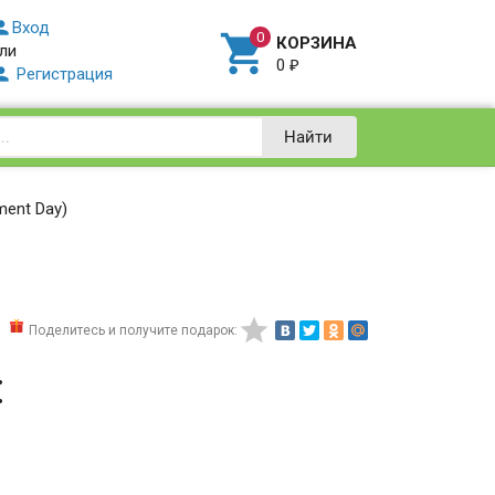

Вход

КОРЗИНА
ли
0
₽

Регистрация
Найти
ment Day)

Поделитесь и получите подарок:
: