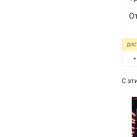
О
ДОС
С эт