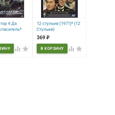
тор 4 Да
12 стульев (1971)* (12
Форрест Гамп
спаситель*
Стульев)
Gump)
or Salvation)
369
369
₽
₽
В наличии
В наличии
ичии




12 Стульев
Forrest Gump
 Salvation