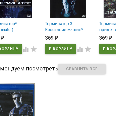
минатор*
Терминатор 3
Термина
minator)
Восстание машин*
придет 
(Terminator 3: Rise of
(Terminat
9
369
369
₽
₽
₽
 наличии
the Machines /
В нал
Terminator 3 / T3: Rise




nator
of the Machines)
Terminator
В наличии
мендуем посмотреть
Terminator 3: Rise of the
Machines / Terminator 3 / T3:
Rise of the Machines