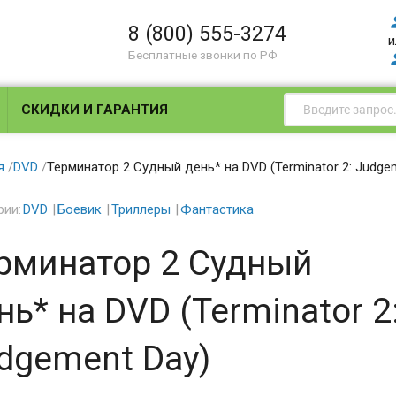
8 (800) 555-3274
и
Бесплатные звонки по РФ
СКИДКИ И ГАРАНТИЯ
я
/
DVD
/
Терминатор 2 Судный день* на DVD (Terminator 2: Judge
рии:
DVD
Боевик
Триллеры
Фантастика
рминатор 2 Судный
нь* на DVD (Terminator 2
dgement Day)