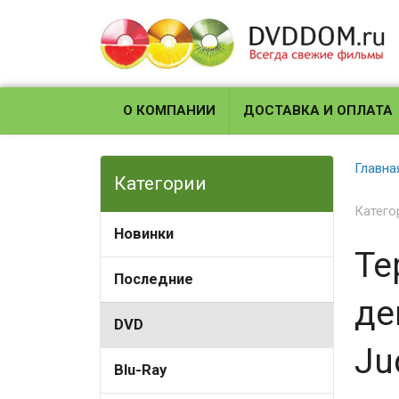
О КОМПАНИИ
ДОСТАВКА И ОПЛАТА
Главна
Категории
Катего
Новинки
Те
Последние
де
DVD
Ju
Blu-Ray