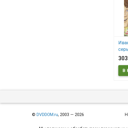
Ива
сер
30
В
©
DVDDOM.ru
, 2003 — 2026
Н