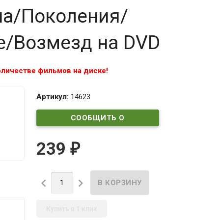
на/Поколения/
е/Возмезд на DVD
личестве фильмов на диске!
Артикул:
14623
СООБЩИТЬ О
ПОСТУПЛЕНИИ
239
₽


Купить в 1 клик