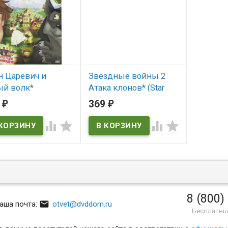
н Царевич и
Звездные войны 2
ый волк*
Атака клонов* (Star
Wars: Episode II -
3
369
₽
₽
 наличии
Attack of the Clones)




В наличии
Star Wars: Episode II - Attack
of the Clones
8 (800)

аша почта:
otvet@dvddom.ru
Бесплатны