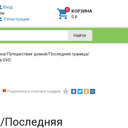

Вход

КОРЗИНА
ли
0
₽

Регистрация
Найти
ока/Путешествие домой/Последняя граница/
а DVD

Поделитесь и получите подарок:
й/Последняя