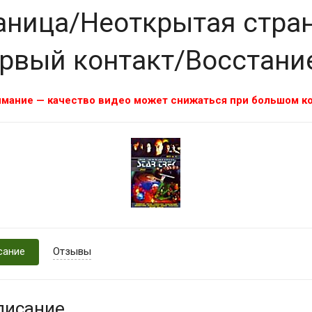
аница/Неоткрытая стра
рвый контакт/Восстани
мание — качество видео может снижаться при большом ко
сание
Отзывы
писание