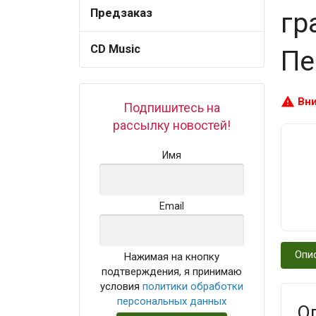
Предзаказ
гр
CD Music
Пе
warning
Вни
Подпишитесь на
рассылку новостей!
Имя
Email
Опи
Нажимая на кнопку
подтверждения, я принимаю
условия
политики обработки
персональных данных
О