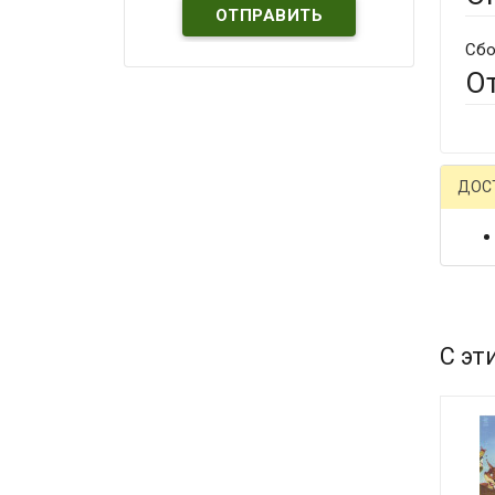
Сбо
О
ДОС
С эт