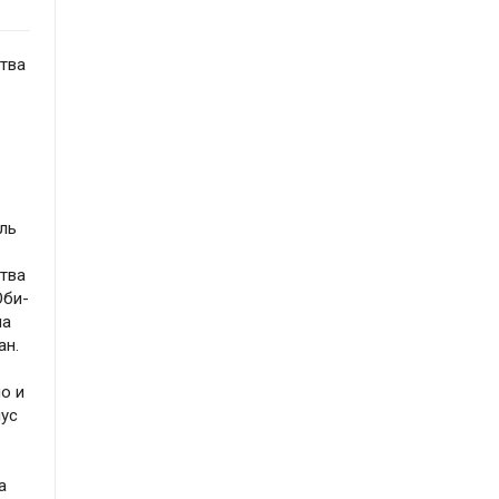
тва
ль
ства
Оби-
на
ан.
о и
иус
а