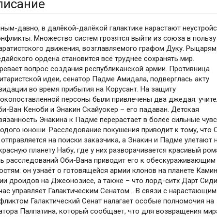
писание
ным-давно, в далёкой-далёкой галактике нарастают неустройс
онфликты. Множество систем грозятся выйти из союза в пользу
аратистского движения, возглавляемого графом Дуку. Рыцарям
дайского ордена становится всё труднее сохранять мир.
ревает вопрос создания республиканской армии. Противница
итаристской идеи, сенатор Падме Амидала, подверглась акту
видации во время прибытия на Корусант. На защиту
окопоставленной персоны были привлечены два джедая: учите
би-Ван Кеноби и Энакин Скайуокер – его падаван. Детская
вязанность Энакина к Падме перерастает в более сильные чув
одого юноши. Расследование покушения приводит к тому, что 
 отправляется на поиски заказчика, а Энакин и Падме улетают 
красную планету Набу, где у них разворачивается красивый ром
ь расследований Оби-Вана приводит его к обескураживающим
остям: он узнаёт о готовящейся армии клонов на планете Камин
ии дроидов на Джеонозисе, а также – что лорд-ситх Дарт Сид
час управляет Галактическим Сенатом… В связи с нарастающим
фликтом Галактический Сенат налагает особые полномочия на
атора Палпатина, который сообщает, что для возвращения мир