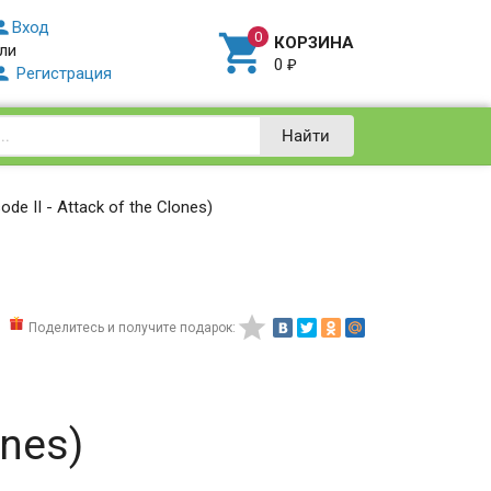

Вход

КОРЗИНА
ли
0
₽

Регистрация
Найти
e II - Attack of the Clones)

Поделитесь и получите подарок:
ones)