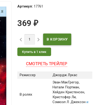
Артикул:
17761
369
₽


Купить в 1 клик
СМОТРЕТЬ ТРЕЙЛЕР
Режиссер
Джордж Лукас
Эван МакГрегор
,
Натали Портман
,
Хейден Кристенсен
,
В ролях
Кристофер Ли
,
Сэмюэл Л. Джексон
и