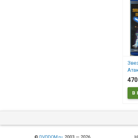
Зве
Атак
(Sta
47
the 
В
Star 
Clone
©
DVDDOM.ru
, 2003 — 2026
Н