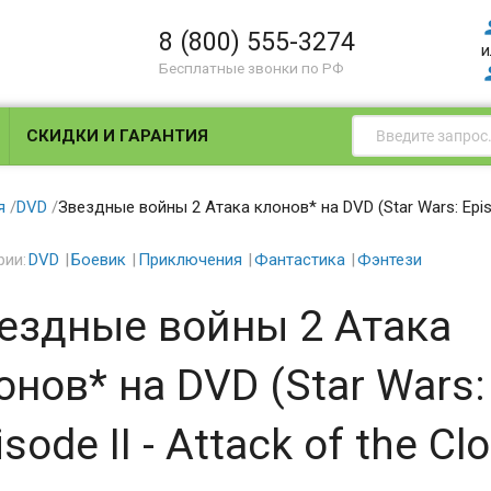
8 (800) 555-3274
и
Бесплатные звонки по РФ
СКИДКИ И ГАРАНТИЯ
я
/
DVD
/
Звездные войны 2 Атака клонов* на DVD (Star Wars: Episod
рии:
DVD
Боевик
Приключения
Фантастика
Фэнтези
ездные войны 2 Атака
онов* на DVD (Star Wars:
isode II - Attack of the Cl