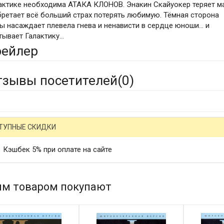
актике необходима АТАКА КЛОНОВ. Энакин Скайуокер теряет м
бретает всё больший страх потерять любимую. Тёмная сторона
ы насаждает плевела гнева и ненависти в сердце юноши… и
тывает Галактику…
рейлер
тзывы посетителей(
0
)
ТУПНЫЕ СКИДКИ
Кэшбек 5% при оплате на сайте
им товаром покупают