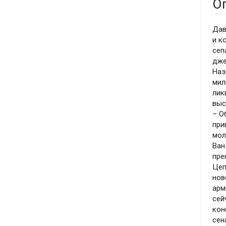
О
Дав
и к
сеп
дже
Наз
мил
лик
выс
– О
при
мол
Ван
пре
Цеп
нов
арм
сей
кон
сен