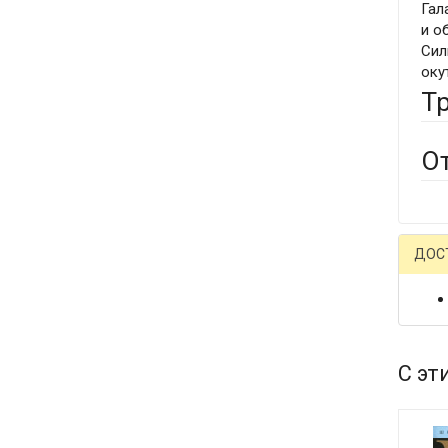
Гал
и о
Сил
оку
Т
О
ДОС
С эт