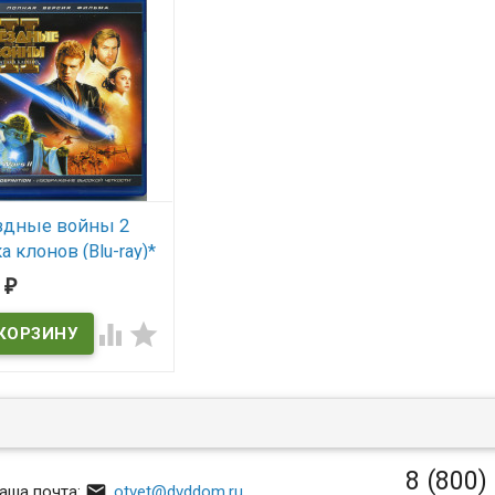
здные войны 2
а клонов (Blu-ray)*
r Wars 2: Attack of
0
₽
Clones)


 наличии
Wars 2: Attack of the
s
8 (800)

аша почта:
otvet@dvddom.ru