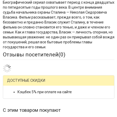
Биографический сериал охватывает период с конца двадцатых
по пятидесятые годы прошлого века. В центре внимания
судьба начальника охраны Сталина — Николая Сидоровича
Власика. Фильм рассказывает, прежде всего, о том, как
беззаветно и преданно Власик служит Сталину, в течение
фильма он словно становится его тенью, и даже и членом его
семьи. Как и глава государства, Власик — личность спорная, но
вызывающая уважение: не один раз он прикрывал собой вождя
от покушений, решал все бытовые проблемы главы
государства и его семьи.
Отзывы посетителей(
0
)
Оставьте отзыв и получите подарок:
Гость
Mail.Ru
ВКонтакте
Яндекс
Ваше имя
Email