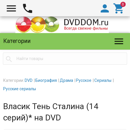





Категории

Категории:
DVD
Биография
Драма
Русское
Сериалы
Русские сериалы
Власик Тень Сталина (14
серий)* на DVD