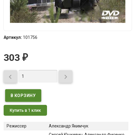
Артикул:
101756
303
₽


Купить в 1 клик
Режиссер
Александр Якимчук
Сергей Юшкевич
, Александр Фисенко
,