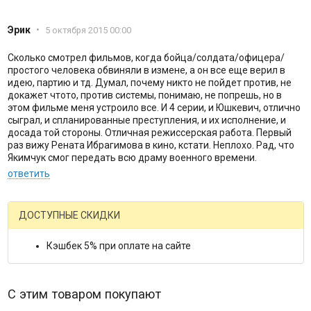
Эрик
•
5 октября 2015 00:00
Сколько смотрел фильмов, когда бойца/солдата/офицера/
простого человека обвиняли в измене, а он все еще верил в
идею, партию и тд. Думал, почему никто не пойдет против, не
докажет чтото, против системы, понимаю, не попрешь, но в
этом фильме меня устроило все. И 4 серии, и Юшкевич, отлично
сыграл, и спланированные преступления, и их исполнение, и
досада той стороны. Отличная режиссерская работа. Первый
раз вижу Рената Ибрагимова в кино, кстати. Неплохо. Рад, что
Якимчук смог передать всю драму военного времени.
ответить
ДОСТУПНЫЕ СКИДКИ
Кэшбек 5% при оплате на сайте
С этим товаром покупают