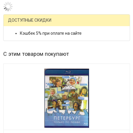
Оставьте отзыв и получите подарок:
Гость
Mail.Ru
ВКонтакте
Яндекс
Ваше имя
Email
Заголовок
Оцените товар
Отзыв