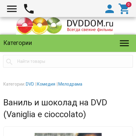





Категории

Категории:
DVD
Комедия
Мелодрама
Ваниль и шоколад на DVD
(Vaniglia e cioccolato)