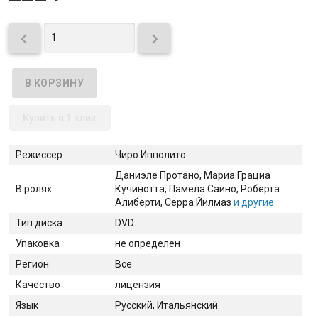


Купить в 1 клик
Режиссер
Чиро Ипполито
Даниэле Протано
, Мариа Грациа
В ролях
Кучинотта
, Памела Саино
, Роберта
Алиберти
, Серра Йилмаз
и другие
Тип диска
DVD
Упаковка
не определен
Регион
Все
Качество
лицензия
Язык
Русский, Итальянский