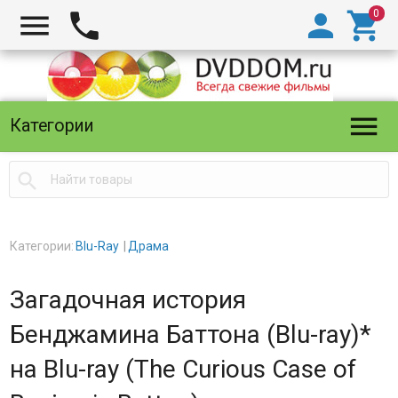





Категории

Категории:
Blu-Ray
Драма
Загадочная история
Бенджамина Баттона (Blu-ray)*
на Blu-ray (The Curious Case of