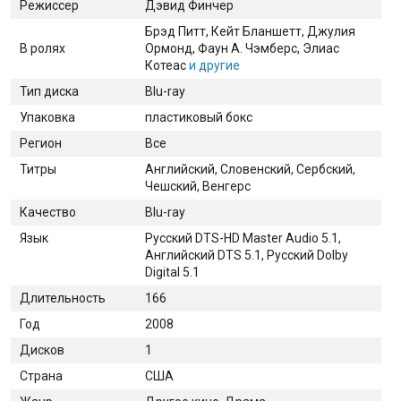
Режиссер
Дэвид Финчер
Брэд Питт
, Кейт Бланшетт
, Джулия
В ролях
Ормонд
, Фаун А. Чэмберс
, Элиас
Котеас
и другие
Тип диска
Blu-ray
Упаковка
пластиковый бокс
Регион
Все
Титры
Английский, Словенский, Сербский,
Чешский, Венгерс
Качество
Blu-ray
Язык
Русский DTS-HD Master Audio 5.1,
Английский DTS 5.1, Русский Dolby
Digital 5.1
Длительность
166
Год
2008
Дисков
1
Страна
США