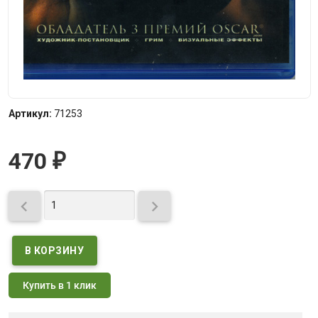
Артикул:
71253
470
₽


Купить в 1 клик