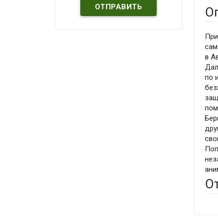
О
При
сам
в А
Дал
по 
без
защ
пом
Бер
дру
сво
Поп
нез
ани
О