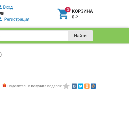

Вход

КОРЗИНА
ли
0
₽

Регистрация
Найти
)

Поделитесь и получите подарок: