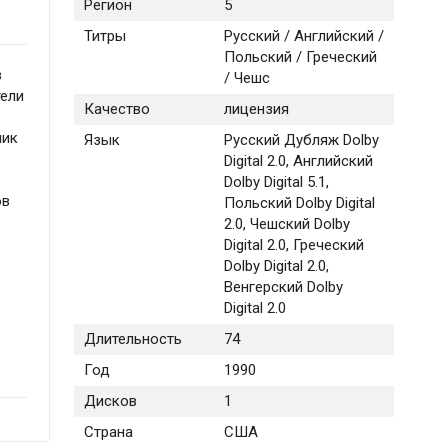
Регион
5
Титры
Русский / Английский /
Польский / Греческий
в
/ Чешс
тели
Качество
лицензия
чик
Язык
Русский Дубляж Dolby
Digital 2.0, Английский
Dolby Digital 5.1,
ов
Польский Dolby Digital
2.0, Чешский Dolby
Digital 2.0, Греческий
Dolby Digital 2.0,
Венгерский Dolby
Digital 2.0
Длительность
74
Год
1990
Дисков
1
Страна
США