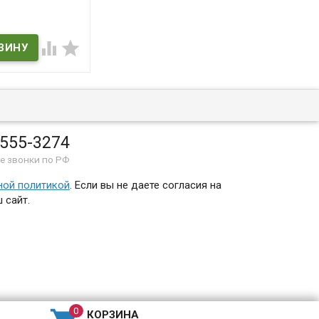
ичии


 555-3274
е звонки по РФ
ной политикой
. Если вы не даете согласия на
 сайт.
КОРЗИНА