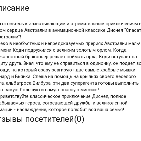
писание
готовьтесь к захватывающим и стремительным приключениям 
ом сердце Австралии в анимационной классике Диснея "Спаса
встралии"!
еко в необъятных и непредсказуемых прериях Австралии маль
имени Коди подружился с великим золотым орлом. Когда
жалостный браконьер решает поймать орла, Коди вступает на
иту друга. Зная, что ему не справиться в одиночку, он подает з
ощи, на который сразу реагируют две самые храбрые мышки
нард и Бьянка. Спеша на помощь на крыльях своего веселого
га, альбатроса Вилбура, эти два суперагента готовы выполнить
ю самую большую и самую опасную миссию!
риветствуйте классическое приключение Диснея, полное
абываемых героев, согревающей дружбы и великолепной
мации - наслаждение, которое полюбит вся ваша семья!
тзывы посетителей(
0
)