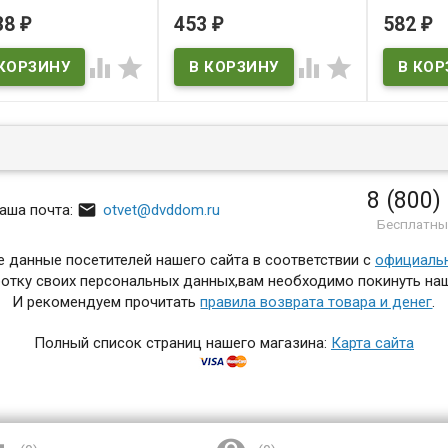
 to the Future /
(2DVD)
38
453
582
₽
₽
₽
В нал
to the Future Part II
В наличии
k to the Future Part




 наличии
to the Future / Back to
ture Part II / Back to the
 Part III
8 (800)

аша почта:
otvet@dvddom.ru
Бесплатны
 данные посетителей нашего сайта в соответствии с
официаль
отку своих персональных данных,вам необходимо покинуть наш
И рекомендуем прочитать
правила возврата товара и денег
.
Полный список страниц нашего магазина:
Карта сайта