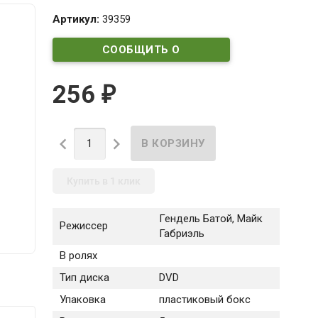
Артикул:
39359
СООБЩИТЬ О
ПОСТУПЛЕНИИ
256
₽


Купить в 1 клик
Гендель Батой, Майк
Режиссер
Габриэль
В ролях
Тип диска
DVD
Упаковка
пластиковый бокс