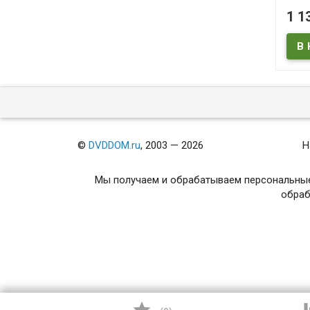
(Back
1 1
Back 
/ Bac
III)
В
Back 
the Fu
Future
©
DVDDOM.ru
, 2003 — 2026
Н
Мы получаем и обрабатываем персональные
обраб