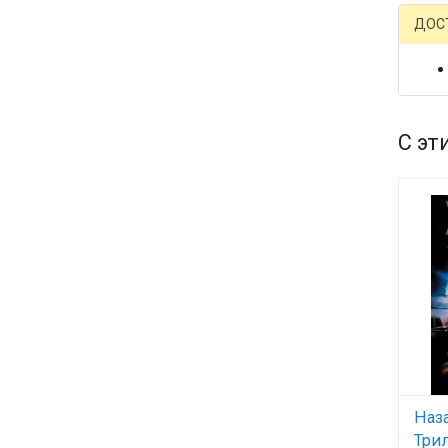
ДОС
С эт
Наз
Трил