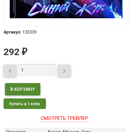
Артикул:
133339
292
₽


Купить в 1 клик
СМОТРЕТЬ ТРЕЙЛЕР
Режиссер
Анхель Мануэль Сото