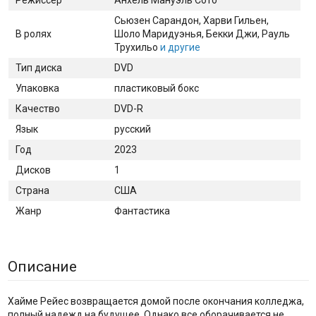
Сьюзен Сарандон
, Харви Гильен
,
В ролях
Шоло Маридуэнья
, Бекки Джи
, Рауль
Трухильо
и другие
Тип диска
DVD
Упаковка
пластиковый бокс
Качество
DVD-R
Язык
русский
Год
2023
Дисков
1
Страна
США
Жанр
Фантастика
Описание
Хайме Рейес возвращается домой после окончания колледжа,
полный надежд на будущее. Однако все оборачивается не