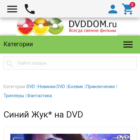





Категории

Категории:
DVD
Новинки DVD
Боевик
Приключения
Триллеры
Фантастика
Синий Жук* на DVD