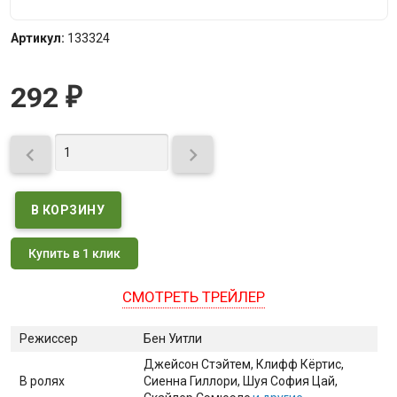
Артикул:
133324
292
₽


Купить в 1 клик
СМОТРЕТЬ ТРЕЙЛЕР
Режиссер
Бен Уитли
Джейсон Стэйтем
, Клифф Кёртис
,
В ролях
Сиенна Гиллори
, Шуя София Цай
,