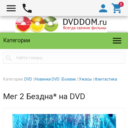





Категории

Категории:
DVD
Новинки DVD
Боевик
Ужасы
Фантастика
Мег 2 Бездна* на DVD