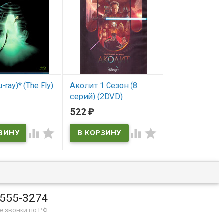
-ray)* (The Fly)
Аколит 1 Сезон (8
Джинни и 
серий) (2DVD)
2 Сезон (10 
ичии
(2DVD)
522
450
₽
₽
В наличии
В наличии




 555-3274
е звонки по РФ