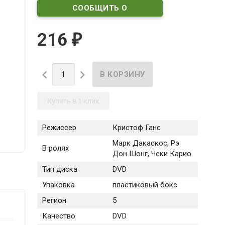
СООБЩИТЬ О
ПОСТУПЛЕНИИ
216
₽


Купить в 1 клик
Режиссер
Кристоф Ганс
Марк Дакаскос, Рэ
В ролях
Дон Шонг, Чеки Карио
Тип диска
DVD
Упаковка
пластиковый бокс
Регион
5
Качество
DVD