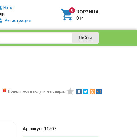

Вход

КОРЗИНА
ли
0
₽

Регистрация
Найти

Поделитесь и получите подарок:
Артикул:
11507