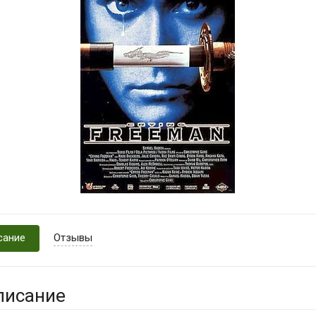
сание
Отзывы
писание