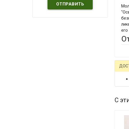
Мол
"Ос
без
лик
его
О
ДОС
С эт