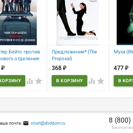
тер Бейтс против
Предложение* (The
Муха (Blu
тового отделения
Proposal)
В нал
зон (4 серии) (Mr.
7
368
477
₽
₽
₽
В наличии
ks)
The Fly




The Proposal
 наличии
rooks
8 (800)

аша почта:
otvet@dvddom.ru
Бесплатны