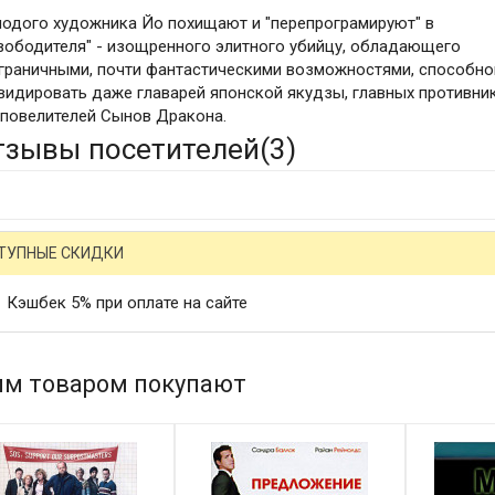
одого художника Йо похищают и "перепрограмируют" в
вободителя" - изощренного элитного убийцу, обладающего
граничными, почти фантастическими возможностями, способно
видировать даже главарей японской якудзы, главных противни
 повелителей Сынов Дракона.
тзывы посетителей(
3
)
ТУПНЫЕ СКИДКИ
Кэшбек 5% при оплате на сайте
им товаром покупают