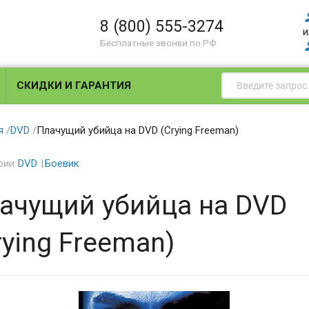
8 (800) 555-3274
и
Бесплатные звонки по РФ
СКИДКИ И ГАРАНТИЯ
я
/
DVD
/
Плачущий убийца на DVD (Crying Freeman)
рии:
DVD
Боевик
ачущий убийца на DVD
rying Freeman)