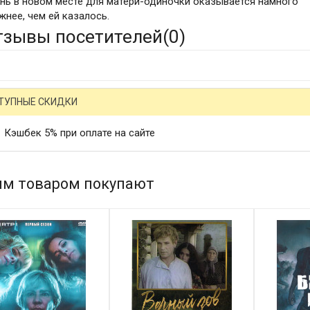
нь в новом месте для матери-одиночки оказывается намного
жнее, чем ей казалось.
тзывы посетителей(
0
)
ТУПНЫЕ СКИДКИ
Кэшбек 5% при оплате на сайте
им товаром покупают