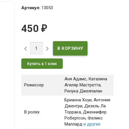
Артикул:
13053
450
₽


Купить в 1 клик
Аня Адамс, Каталина
Режиссер
Агиляр Мастретта,
Ренука Джеяпалан
Брианна Хоуи
, Антония
Джентри
, Дизель Ла
В ролях
Торрака
, Дженнифер
Робертсон
, Феликс
Маллард
и другие