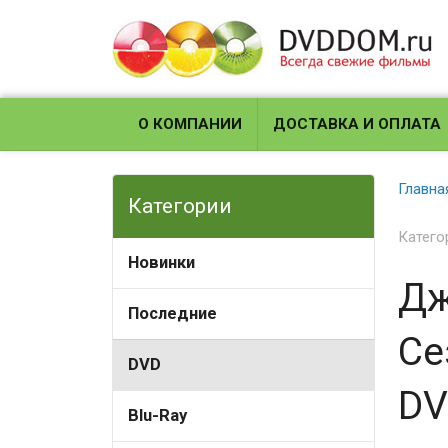
О КОМПАНИИ
ДОСТАВКА И ОПЛАТА
Главна
Категории
Катего
Новинки
Дж
Последние
Се
DVD
DV
Blu-Ray