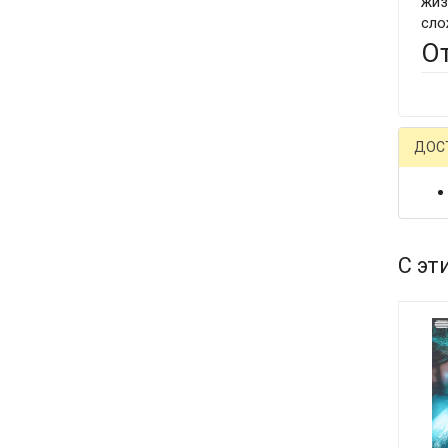
жиз
сло
О
ДОС
С эт