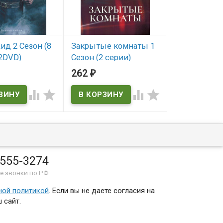
ид 2 Сезон (8
Закрытые комнаты 1
Джинни и 
(2DVD)
Сезон (2 серии)
1 Сезон (10 
(2DVD)
262
413
₽
₽
ичии
В наличии
В наличии




 555-3274
е звонки по РФ
ной политикой
. Если вы не даете согласия на
 сайт.