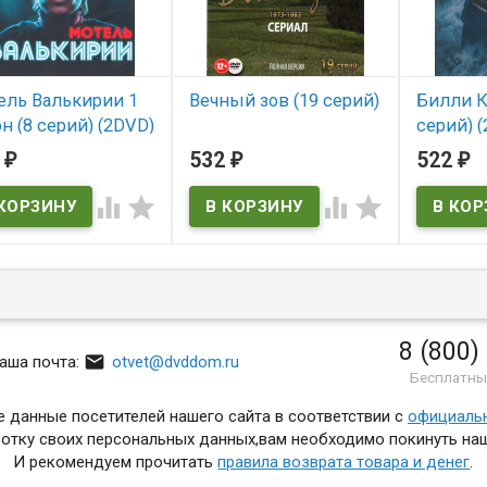
ель Валькирии 1
Вечный зов (19 серий)
Билли К
н (8 серий) (2DVD)
серий) 
В наличии
 Bag Man)
3
532
522
₽
₽
₽
В нал
 наличии




ag Man
8 (800)

аша почта:
otvet@dvddom.ru
Бесплатны
 данные посетителей нашего сайта в соответствии с
официаль
отку своих персональных данных,вам необходимо покинуть наш
И рекомендуем прочитать
правила возврата товара и денег
.