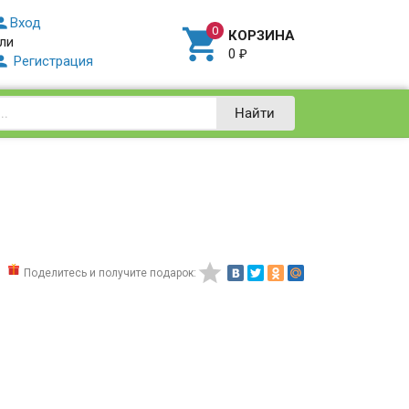

Вход

КОРЗИНА
ли
0
₽

Регистрация
Найти

Поделитесь и получите подарок: