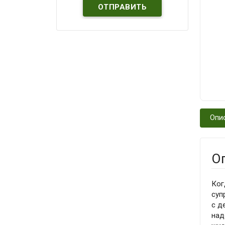
Опи
О
Ког
суп
с д
над