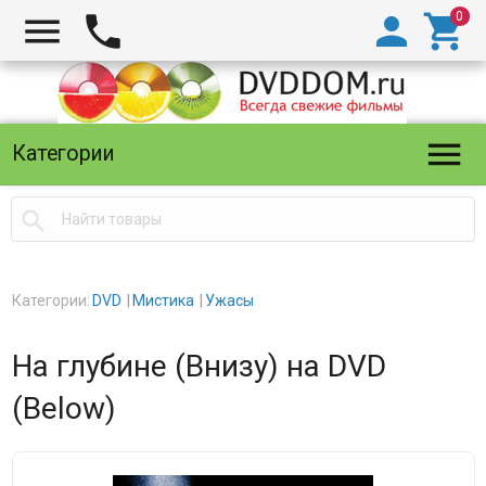





Категории

Категории:
DVD
Мистика
Ужасы
На глубине (Внизу) на DVD
(Below)