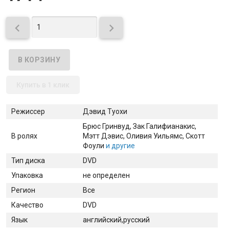


Купить в 1 клик
Режиссер
Дэвид Туохи
Брюс Гринвуд
, Зак Галифианакис
,
В ролях
Мэтт Дэвис
, Оливия Уильямс
, Скотт
Фоули
и другие
Тип диска
DVD
Упаковка
не определен
Регион
Все
Качество
DVD
Язык
английский,русский