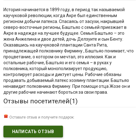
История начинается в 1899 году, в период так называемой
каучуковой революции, когда Акре был единственным
регионом добычи латекса. Спасаясь от засухи, накрывшей
северо-восточные регионы, Баштьяо с семьей приезжает в
Акре в надежде на лучшее будущее. Семья Баштьяо – это
жена Анжелина и двое детей, дочь Делзуите и сын Бенту.
Оказавшись на каучуковой плантации Санта Рита,
принадлежащей полковнику Фирмину , Баштьяо понимает, что
процветание, о котором он мечтал, это иллюзия. Как и
остальные рабочие, Баштьяо и его семья – в руках у
полковника, который монополизирует продукцию,
контролирует расходы и диктует цены. Рабочие обязаны
продавать добываемый латекс хозяину плантации. Баштьяо
ненавидит полковника Фирмину. При помощи отца Жозе он и
другие рабочие начинают бороться за свои права.
Отзывы посетителей(
1
)
Оставьте отзыв и получите подарок:
НАПИСАТЬ ОТЗЫВ