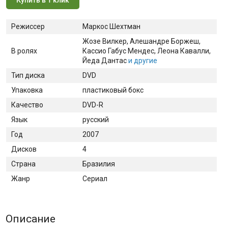
Режиссер
Маркос Шехтман
Жозе Вилкер
, Алешандре Боржеш
,
В ролях
Кассио Габус Мендес
, Леона Кавалли
,
Йеда Дантас
и другие
Тип диска
DVD
Упаковка
пластиковый бокс
Качество
DVD-R
Язык
русский
Год
2007
Дисков
4
Страна
Бразилия
Жанр
Сериал
Описание