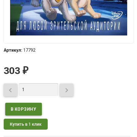
Артикул:
17792
303
₽


Купить в 1 клик