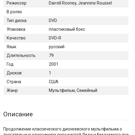
Режиссер
Darrell Rooney, Jeannine Roussel
В ролях
Тип диска
DVD
Упаковка
пластиковый бокс
Качество
DVD-R
Язык
русский
Длительность
79
Год
2001
Дисков
1
Страна
США
Жанр
Мультфильм, Семейный
Описание
Продолжение классического диснеевского мультфильма о
трогательных отношениях породистой Леди и бездомного пса.