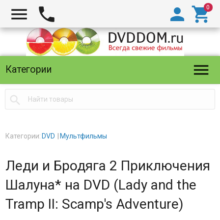





Категории

Категории:
DVD
Мультфильмы
Леди и Бродяга 2 Приключения
Шалуна* на DVD (Lady and the
Tramp II: Scamp's Adventure)