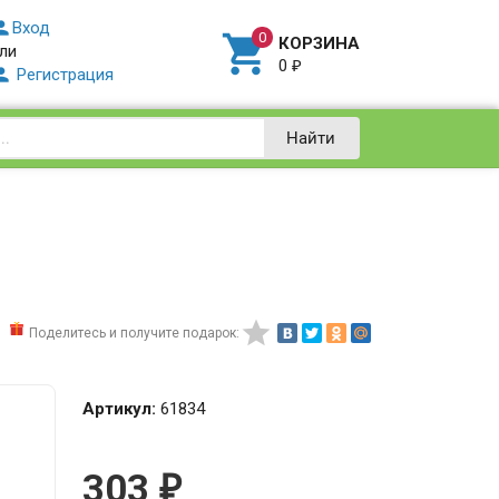

Вход

КОРЗИНА
ли
0
₽

Регистрация
Найти

Поделитесь и получите подарок:
Артикул:
61834
303
₽