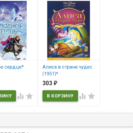
е сердце*
Алиса в стране чудес
Русалочка 2
(1951)*
Возвращени
(The Little Me
303
303
₽
₽
ичии
В наличии
Return to the




В наличии
The Little Mermai
to the Sea