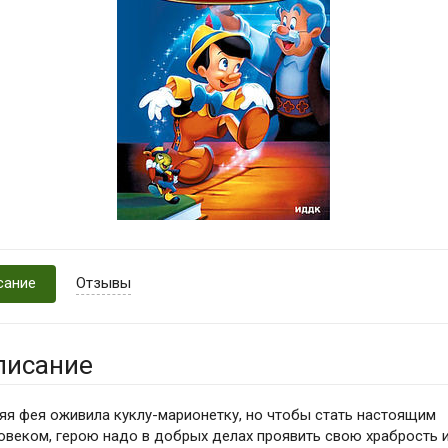
сание
Отзывы
писание
яя фея оживила куклу-марионетку, но чтобы стать настоящим
овеком, герою надо в добрых делах проявить свою храбрость 