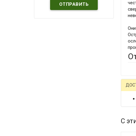
чес
све
нев
Они
Ост
осл
про
О
ДОС
С эт