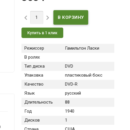


Купить в 1 клик
Режиссер
Гамильтон Ласки
В ролях
Тип диска
DVD
Упаковка
пластиковый бокс
Качество
DVD-R
Язык
русский
Длительность
88
Год
1940
Дисков
1
и
Страна
США