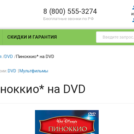
8 (800) 555-3274
и
Бесплатные звонки по РФ
СКИДКИ И ГАРАНТИЯ
я
/
DVD
/
Пиноккио* на DVD
рии:
DVD
Мультфильмы
ноккио* на DVD