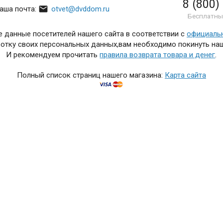
8 (800)

аша почта:
otvet@dvddom.ru
Бесплатны
 данные посетителей нашего сайта в соответствии с
официаль
отку своих персональных данных,вам необходимо покинуть наш
И рекомендуем прочитать
правила возврата товара и денег
.
Полный список страниц нашего магазина:
Карта сайта