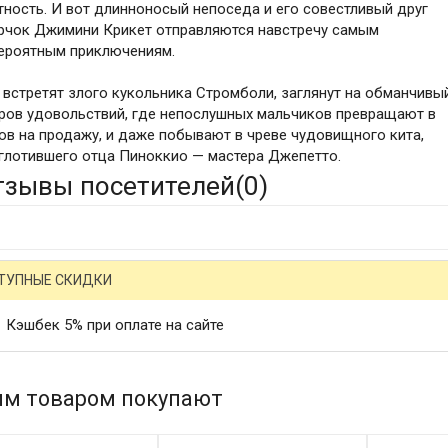
тность. И вот длинноносый непоседа и его совестливый друг
рчок Джимини Крикет отправляются навстречу самым
ероятным приключениям.
 встретят злого кукольника Стромболи, заглянут на обманчивы
ров удовольствий, где непослушных мальчиков превращают в
ов на продажу, и даже побывают в чреве чудовищного кита,
глотившего отца Пиноккио — мастера Джепетто.
тзывы посетителей(
0
)
ТУПНЫЕ СКИДКИ
Кэшбек 5% при оплате на сайте
им товаром покупают