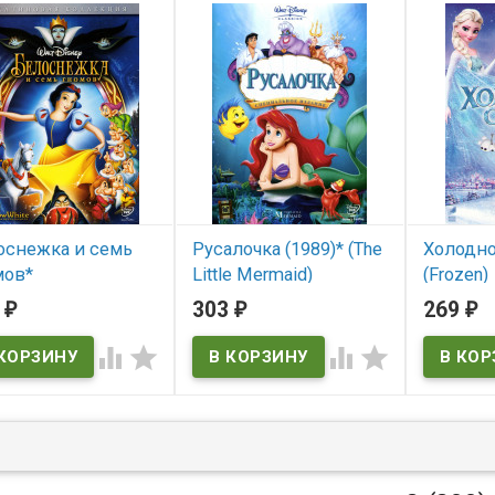
оснежка и семь
Русалочка (1989)* (The
Холодно
мов*
Little Mermaid)
(Frozen)
3
303
269
₽
₽
₽
 наличии
В наличии
В нал




The Little Mermaid
Frozen