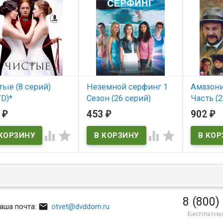
ые (8 серий)
Неземной серфинг 1
Амазони
D)*
Сезон (26 серий)
Часть (2
(2DVD)
(4DVD) (
4
453
902
₽
₽
₽
 наличии
В наличии
В нал




Amazonia
8 (800)

аша почта:
otvet@dvddom.ru
Бесплатны