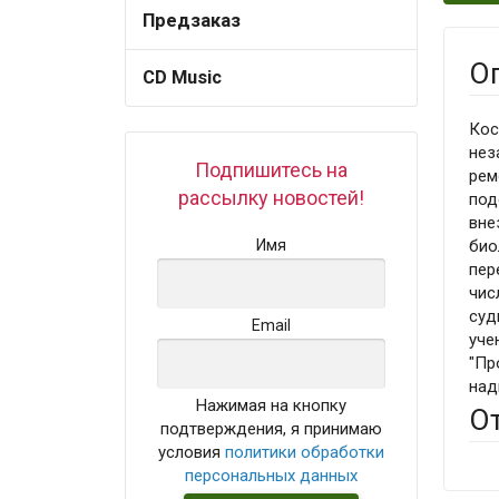
Предзаказ
О
CD Music
Кос
нез
Подпишитесь на
рем
рассылку новостей!
под
вне
Имя
био
пер
чис
суд
Email
уче
"Пр
над
Нажимая на кнопку
О
подтверждения, я принимаю
условия
политики обработки
персональных данных