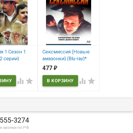
я 1 Сезон 1
Сексмиссия (Новые
Гангстерлен
2 серии)
амазонки) (Blu-ray)*
серий) (2DV
Amazonia)
477
1 149
₽
₽
В наличии
В наличии
ичии




 555-3274
е звонки по РФ