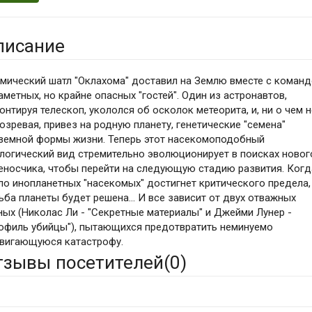
писание
мический шатл "Оклахома" доставил на Землю вместе с команд
аметных, но крайне опасных "гостей". Один из астронавтов,
онтируя телескоп, укололся об осколок метеорита, и, ни о чем н
озревая, привез на родную планету, генетические "семена"
земной формы жизни. Теперь этот насекомоподобный
логический вид стремительно эволюционирует в поисках новог
еносчика, чтобы перейти на следующую стадию развития. Когд
ло инопланетных "насекомых" достигнет критического предела,
ьба планеты будет решена... И все зависит от двух отважных
ных (Николас Ли - "Секретные материалы" и Джейми Лунер -
офиль убийцы"), пытающихся предотвратить неминуемо
вигающуюся катастрофу.
тзывы посетителей(
0
)