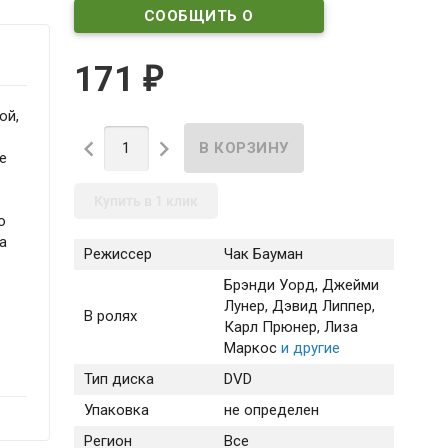
СООБЩИТЬ О
ПОСТУПЛЕНИИ
171
₽
ой,


е
Купить в 1 клик
о
а
Режиссер
Чак Бауман
Брэнди Уорд
, Джейми
Лунер
, Дэвид Липпер
,
В ролях
Карл Прюнер
, Лиза
Маркос
и другие
Тип диска
DVD
Упаковка
не определен
Регион
Все