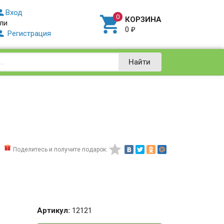

Вход

КОРЗИНА
ли
0
₽

Регистрация
Найти

Поделитесь и получите подарок:
Артикул:
12121