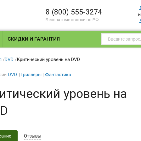
8 (800) 555-3274
и
Бесплатные звонки по РФ
СКИДКИ И ГАРАНТИЯ
я
/
DVD
/
Критический уровень на DVD
рии:
DVD
Триллеры
Фантастика
итический уровень на
D
сание
Отзывы