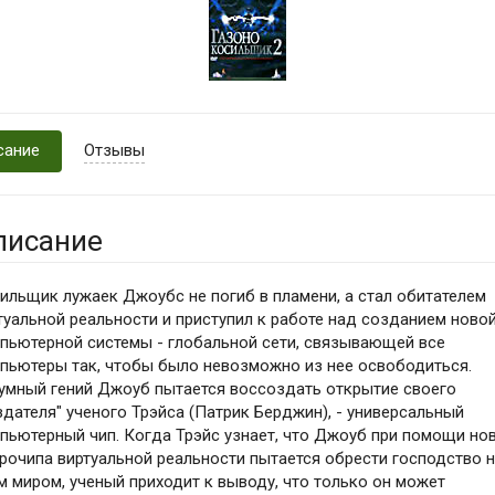
сание
Отзывы
писание
ильщик лужаек Джоубс не погиб в пламени, а стал обитателем
туальной реальности и приступил к работе над созданием ново
пьютерной системы - глобальной сети, связывающей все
пьютеры так, чтобы было невозможно из нее освободиться.
умный гений Джоуб пытается воссоздать открытие своего
здателя" ученого Трэйса (Патрик Берджин), - универсальный
пьютерный чип. Когда Трэйс узнает, что Джоуб при помощи но
рочипа виртуальной реальности пытается обрести господство 
м миром, ученый приходит к выводу, что только он может