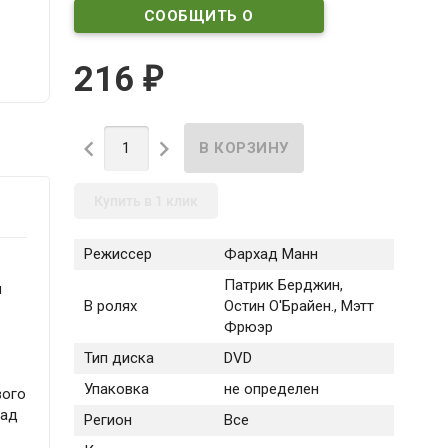
СООБЩИТЬ О
ПОСТУПЛЕНИИ
216
₽


Купить в 1 клик
Режиссер
Фархад Манн
Патрик Берджин,
й
В ролях
Остин О'Брайен., Мэтт
Фрюэр
Тип диска
DVD
Упаковка
не определен
вого
над
Регион
Все