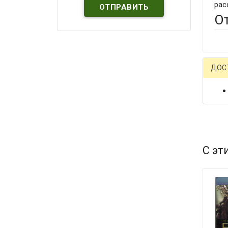
рас
О
ДОС
С эт