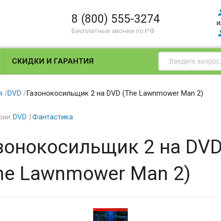
8 (800) 555-3274
и
Бесплатные звонки по РФ
СКИДКИ И ГАРАНТИЯ
я
/
DVD
/
Газонокосильщик 2 на DVD (The Lawnmower Man 2)
рии:
DVD
Фантастика
зонокосильщик 2 на DV
he Lawnmower Man 2)