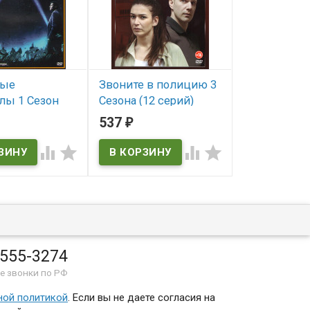
ные
Звоните в полицию 3
Библия (10 с
лы 1 Сезон
Сезона (12 серий)
Blu-ray)* (The
)* (The x files)
the Beginning..
537
815
₽
₽
В наличии
ичии
В наличии




The Bible: In the
 555-3274
е звонки по РФ
ной политикой
. Если вы не даете согласия на