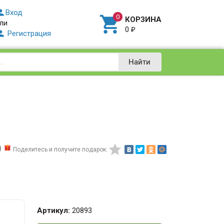

Вход

КОРЗИНА
ли
0
₽

Регистрация
Найти
D

Поделитесь и получите подарок:
Артикул:
20893