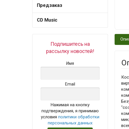
Предзаказ
CD Music
Опи
Подпишитесь на
рассылку новостей!
О
Имя
Кос
вир
Email
ком
ком
Без
Нажимая на кнопку
"со
подтверждения, я принимаю
ком
условия
политики обработки
мик
персональных данных
все