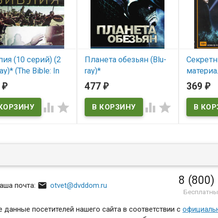
ия (10 серий) (2
Планета обезьян (Blu-
Секрет
ay)* (The Bible: In
ray)*
материа
eginning...)
(24 серии
5
477
369
₽
₽
₽
В наличии
 наличии
В нал




ble: In the Beginning...
The x files
8 (800)

аша почта:
otvet@dvddom.ru
Бесплатны
 данные посетителей нашего сайта в соответствии с
официаль