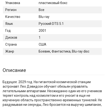
Упаковка
пластиковый бокс
Регион
Все
Качество
Blu-ray
Язык
Русский DTS 5.1
Год
2001
Дисков
1
Страна
США
Жанр
Боевик, Фантастика, Blu-ray disc
Описание
Будущее. 2029 год. На гигантской космической станции
астронавт Лео Дэвидсон обучает обезьян управлять
летательными аппаратами. Неожиданно один из его учеников
теряет контроль над космолетом и его уносит в еще не
изученную область пространственно-временных туннелей. Не
раздумывая ни секунды, Лео бросается на выручку шимпанзе,