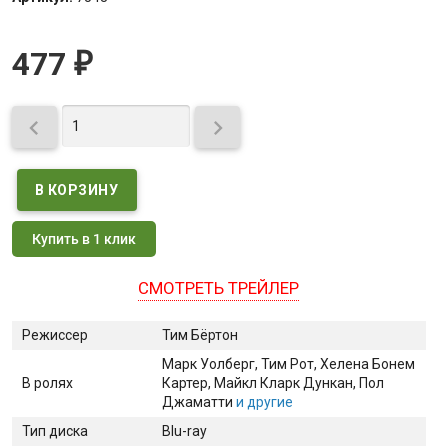
477
₽


Купить в 1 клик
СМОТРЕТЬ ТРЕЙЛЕР
Режиссер
Тим Бёртон
Марк Уолберг
, Тим Рот
, Хелена Бонем
В ролях
Картер
, Майкл Кларк Дункан
, Пол
Джаматти
и другие
Тип диска
Blu-ray