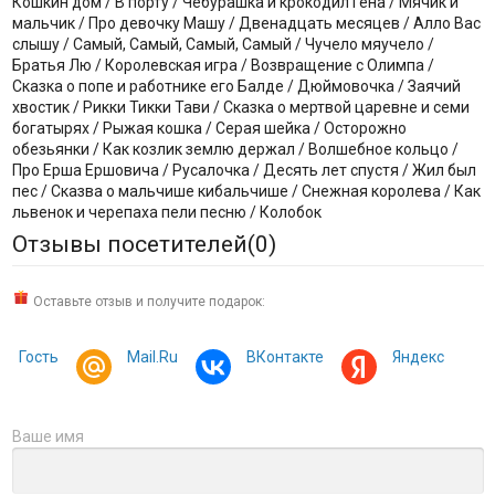
Кошкин дом / В порту / Чебурашка и крокодил Гена / Мячик и
мальчик / Про девочку Машу / Двенадцать месяцев / Алло Вас
слышу / Самый, Самый, Самый, Самый / Чучело мяучело /
Братья Лю / Королевская игра / Возвращение с Олимпа /
Сказка о попе и работнике его Балде / Дюймовочка / Заячий
хвостик / Рикки Тикки Тави / Сказка о мертвой царевне и семи
богатырях / Рыжая кошка / Серая шейка / Осторожно
обезьянки / Как козлик землю держал / Волшебное кольцо /
Про Ерша Ершовича / Русалочка / Десять лет спустя / Жил был
пес / Сказва о мальчише кибальчише / Снежная королева / Как
львенок и черепаха пели песню / Колобок
Отзывы посетителей(
0
)
Оставьте отзыв и получите подарок:
Гость
Mail.Ru
ВКонтакте
Яндекс
Ваше имя