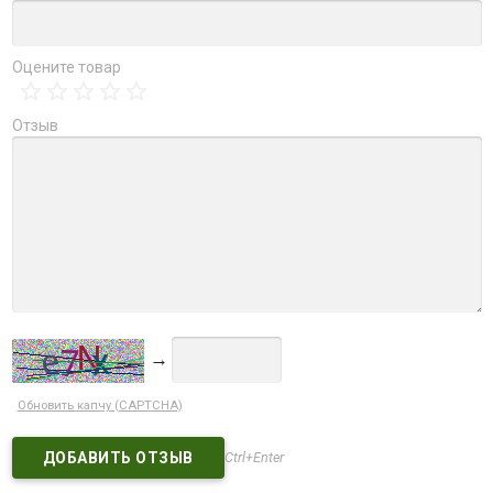
Оцените товар
Отзыв
→
Обновить капчу (CAPTCHA)
Ctrl+Enter