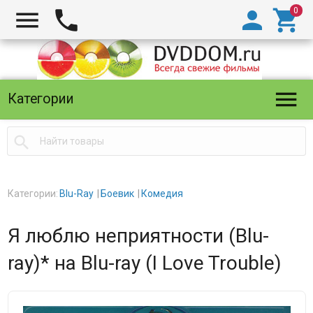





Категории

Категории:
Blu-Ray
Боевик
Комедия
Я люблю неприятности (Blu-
ray)* на Blu-ray (I Love Trouble)