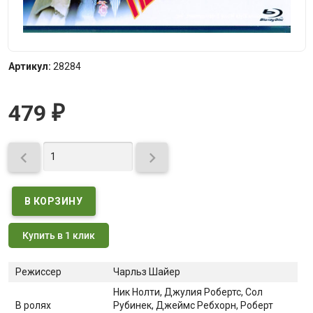
Артикул:
28284
479
₽


Купить в 1 клик
Режиссер
Чарльз Шайер
Ник Нолти
, Джулия Робертс
, Сол
В ролях
Рубинек
, Джеймс Ребхорн
, Роберт