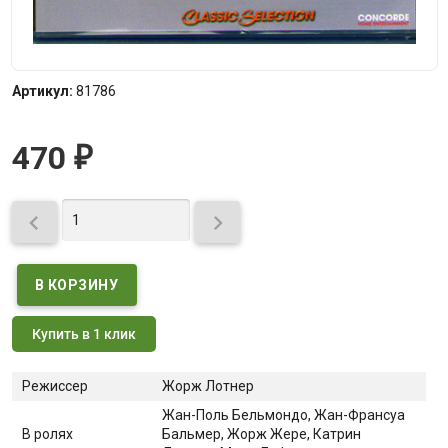
Артикул:
81786
470
₽


Купить в 1 клик
Режиссер
Жорж Лотнер
Жан-Поль Бельмондо
, Жан-Франсуа
В ролях
Бальмер
, Жорж Жере
, Катрин