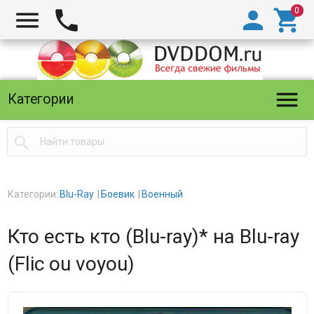





Категории

Категории:
Blu-Ray
Боевик
Военный
Кто есть кто (Blu-ray)* на Blu-ray
(Flic ou voyou)