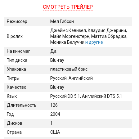
СМОТРЕТЬ ТРЕЙЛЕР
Режиссер
Мел Гибсон
Джеймс Кэвизел
, Клаудия Джерини
,
В ролях
Майя Моргенстерн
, Маттиа Сбраджа
,
Моника Белуччи
и другие
На киномаг
Да
Тип диска
Blu-ray
Упаковка
пластиковый бокс
Титры
Русский, Английский
Качество
Blu-ray
Язык
Русский DD 5.1, Английский DTS 5.1
Длительность
126
Год
2004
Дисков
1
Страна
США