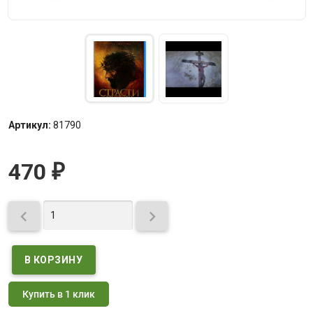
Артикул:
81790
470
₽


Купить в 1 клик