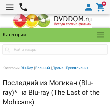





Категории

Категории:
Blu-Ray
Военный
Драма
Приключения
Последний из Могикан (Blu-
ray)* на Blu-ray (The Last of the
Mohicans)