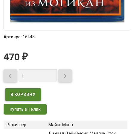
Артикул:
16448
470
₽


Купить в 1 клик
Режиссер
Майкл Манн
Дэниэл Дэй-Льюис
, Мэдлин Стоу
,