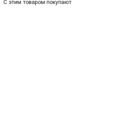
С этим товаром покупают
Царство небесное (Blu-ray)* (Kingdom of Heaven)
В наличии
470
₽
Kingdom of Heaven