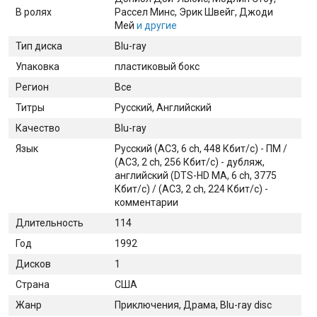
В ролях
Рассел Минс
, Эрик Швейг
, Джоди
Мей
и другие
Тип диска
Blu-ray
Упаковка
пластиковый бокс
Регион
Все
Титры
Русский, Английский
Качество
Blu-ray
Язык
Русский (AC3, 6 ch, 448 Кбит/с) - ПМ /
(AC3, 2 ch, 256 Кбит/с) - дубляж,
английский (DTS-HD MA, 6 ch, 3775
Кбит/с) / (AC3, 2 ch, 224 Кбит/с) -
комментарии
Длительность
114
Год
1992
Дисков
1
Страна
США
Жанр
Приключения, Драма, Blu-ray disc