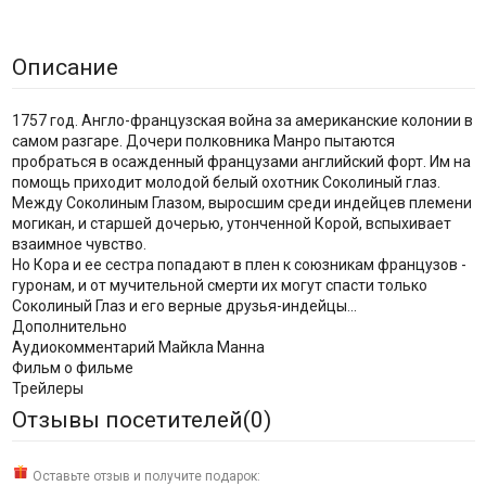
Описание
1757 год. Англо-французская война за американские колонии в
самом разгаре. Дочери полковника Манро пытаются
пробраться в осажденный французами английский форт. Им на
помощь приходит молодой белый охотник Соколиный глаз.
Между Соколиным Глазом, выросшим среди индейцев племени
могикан, и старшей дочерью, утонченной Корой, вспыхивает
взаимное чувство.
Но Кора и ее сестра попадают в плен к союзникам французов -
гуронам, и от мучительной смерти их могут спасти только
Соколиный Глаз и его верные друзья-индейцы...
Дополнительно
Аудиокомментарий Майкла Манна
Фильм о фильме
Трейлеры
Отзывы посетителей(
0
)
Оставьте отзыв и получите подарок: