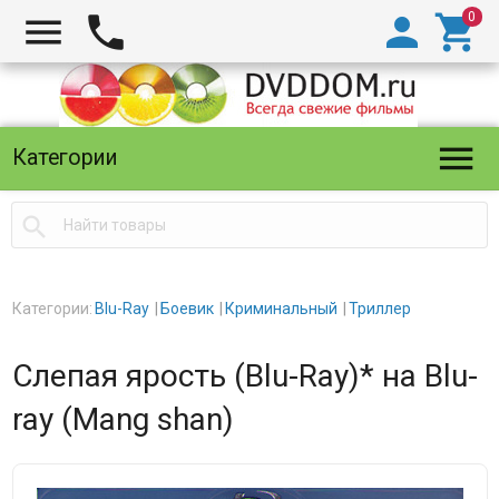





Категории

Категории:
Blu-Ray
Боевик
Криминальный
Триллер
Слепая ярость (Blu-Ray)* на Blu-
ray (Mang shan)