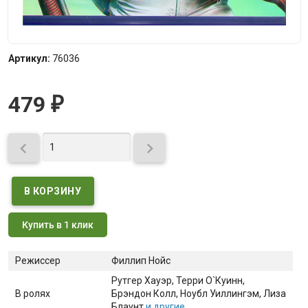
Артикул:
76036
479
₽


Купить в 1 клик
Режиссер
Филлип Нойс
Рутгер Хауэр
, Терри О`Куинн
,
В ролях
Брэндон Колл
, Ноубл Уиллингэм
, Лиза
Блаунт
и другие