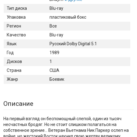
Тип диска
Blu-ray
Упаковка
пластиковый бокс
Регион
Все
Качество
Blu-ray
Язык
Русский Dolby Digital 5.1
Год
1989
Дисков
1
Страна
США
Жанр
Боевик
Описание
На первый взгляд он беспомощный слепой, один из тысяч
несчастных бродяг. Но не стоит слишком полагаться на
собственное зрение… Ветеран Вьетнама Ник Паркер ослеп на
войне, но жестокий Восток научил свою жертву великому