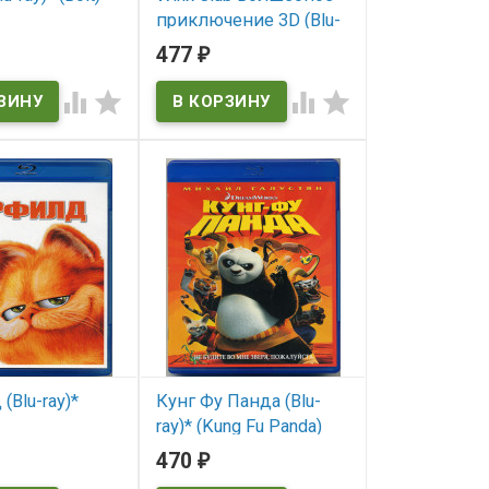
приключение 3D (Blu-
ичии
ray)* (Winx Club 3D:
477
₽
Magic Adventure)




В наличии
Winx Club 3D: Magic
Adventure
(Blu-ray)*
Кунг Фу Панда (Blu-
ray)* (Kung Fu Panda)
470
₽
ичии
В наличии