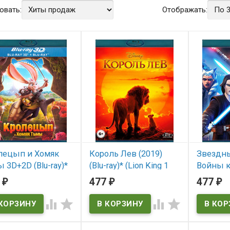
овать:
Отображать:
лецып и Хомяк
Король Лев (2019)
Звездн
 3D+2D (Blu-ray)*
(Blu-ray)* (Lion King 1
Войны к
bits)
1/2)
Сезон (1
7
477
477
₽
₽
₽
ray)* (St
 наличии
В наличии
Clone Wa




ts
Lion King 1 1/2
В нал