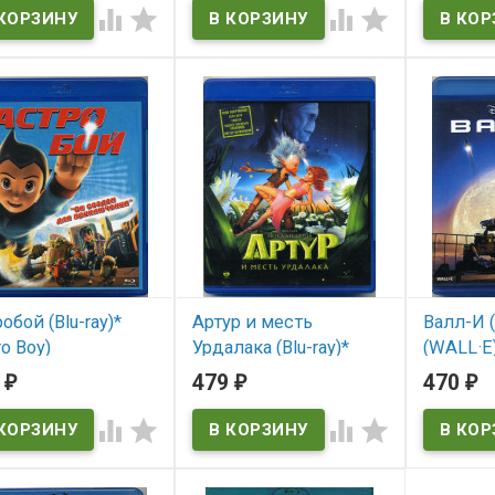




Garfield
В наличии
Garfield: A Tail of Two Kitties
обой (Blu-ray)*
Артур и месть
Валл-И (
ro Boy)
Урдалака (Blu-ray)*
(WALL·E
(Arthur et la vengeance
9
479
470
₽
₽
₽
 наличии
В нал
de Maltazard)




 Boy
WALL·E
В наличии
Arthur et la vengeance de
Maltazard