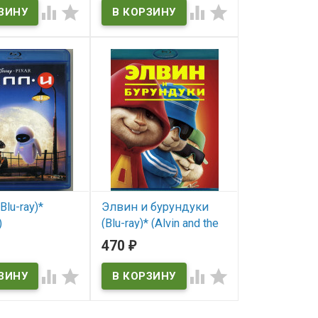




Kung Fu Panda
Blu-ray)*
Элвин и бурундуки
)
(Blu-ray)* (Alvin and the
Chipmunks)
470
₽
ичии
В наличии




Alvin and the Chipmunks