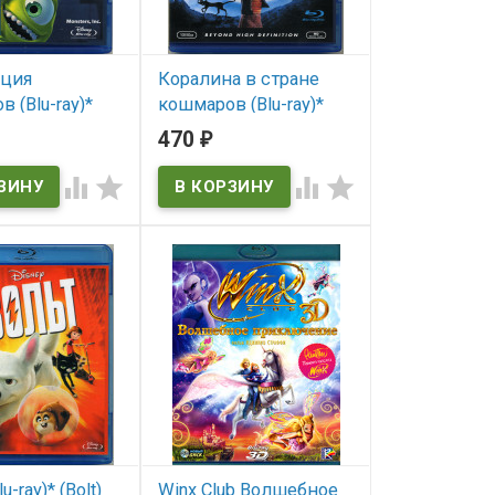
ация
Коралина в стране
 (Blu-ray)*
кошмаров (Blu-ray)*
, Inc)
(Coraline)
470
₽
ичии
В наличии




Inc
Coraline
u-ray)* (Bolt)
Winx Club Волшебное