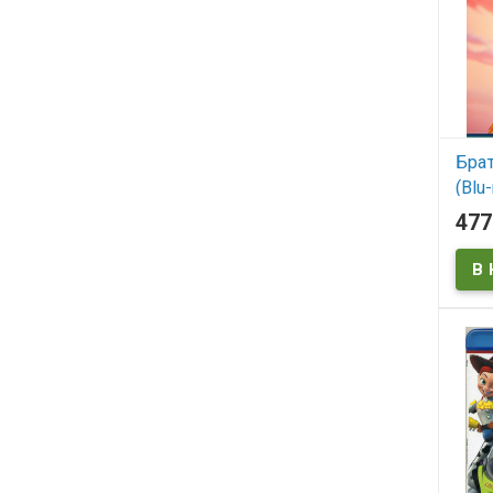
Бра
(Blu-
47
В