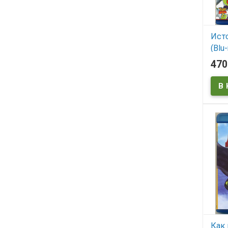
Ист
(Blu-
47
В
Toy S
Как