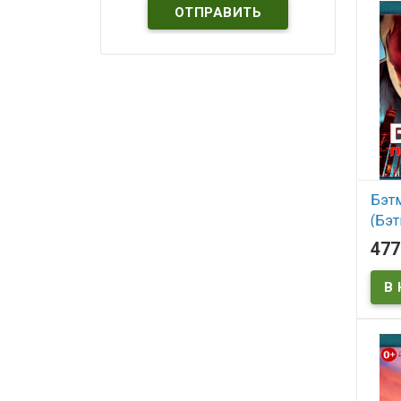
Бэт
(Бэ
колп
47
В