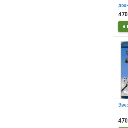
драк
ray)*
47
drag
В
How t
Ввер
В
47
Up