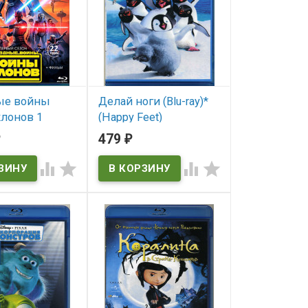
d the King of
he Return of Jafar
ые войны
Делай ноги (Blu-ray)*
лонов 1
(Happy Feet)
2 серии) /
479
₽
В наличии
ые войны
лонов (3 Blu-




Happy Feet
ar Wars: The
rs)
ичии
 The Clone Wars