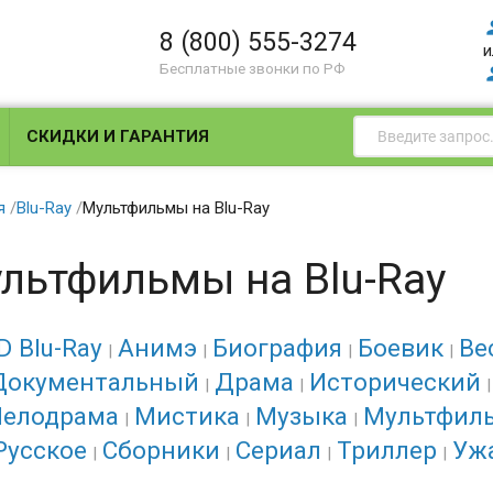
8 (800) 555-3274
и
Бесплатные звонки по РФ
СКИДКИ И ГАРАНТИЯ
я
/
Blu-Ray
/
Мультфильмы на Blu-Ray
льтфильмы на Blu-Ray
D Blu-Ray
Анимэ
Биография
Боевик
Ве
Документальный
Драма
Исторический
елодрама
Мистика
Музыка
Мультфил
Русское
Сборники
Сериал
Триллер
Уж