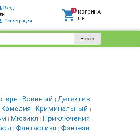

Вход

КОРЗИНА
ли
0
₽

Регистрация
Найти
стерн
Военный
Детектив
Комедия
Криминальный
ьм
Мюзикл
Приключения
асы
Фантастика
Фэнтези