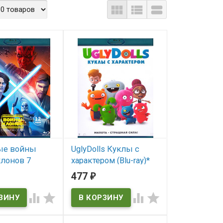



ые войны
UglyDolls Куклы с
лонов 7
характером (Blu-ray)*
2 серий) (Blu-
477
₽
В наличии
ar Wars The
rs)




ичии