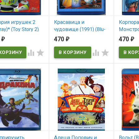
ория игрушек 2
Красавица и
Корпор
ray)* (Toy Story 2)
чудовище (1991) (Blu-
Монстров
ray)* (Beauty and the
(Monsters
0
470
470
₽
₽
₽
 наличии
Beast)
В нал




tory 2
В наличии
Monsters, 
Beauty and the Beast
 приручить
Алеша Попович и
Вольт (Bl