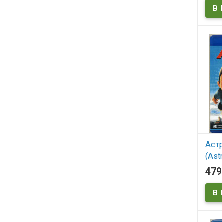
Астр
(Ast
47
В
Astro