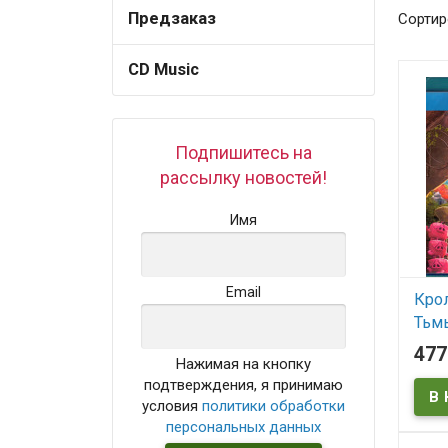
Предзаказ
Сортир
CD Music
Подпишитесь на
рассылку новостей!
Имя
Email
Кро
Тьмы
(Rab
47
Нажимая на кнопку
подтверждения, я принимаю
В
условия
политики обработки
Rabbi
персональных данных