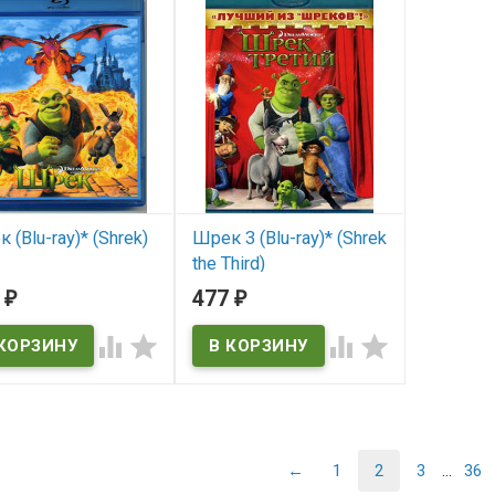
 (Blu-ray)* (Shrek)
Шрек 3 (Blu-ray)* (Shrek
the Third)
 наличии
0
477
₽
₽
В наличии




Shrek the Third
←
1
2
3
...
36