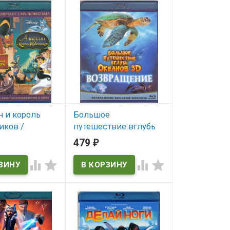
The Clone Wars
 и король
Большое
иков /
путешествие вглубь
н
океанов 3D
479
₽
щение
Возвращение (Blu-ray)*
(Blu-ray)*
(Turtle: The Incredible)




and the King of
В наличии
 The Return of
Turtle: The Incredible
ичии