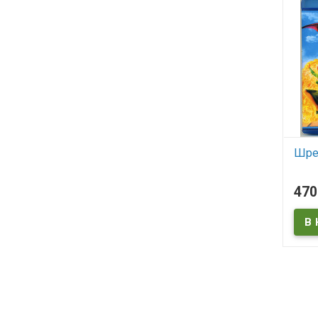
Шрек
В
47
Shrek