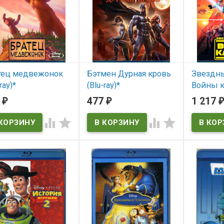
Aladdin an
Thieves / T
тец медвежонок
Бэтмен Дурная кровь
Звездн
ray)*
(Blu-ray)*
Войны к
Сезон (2
7
477
1 217
₽
₽
₽
 наличии
В наличии
Звездн
Войны к




ray)* (St
Clone Wa
В нал
Star Wars: