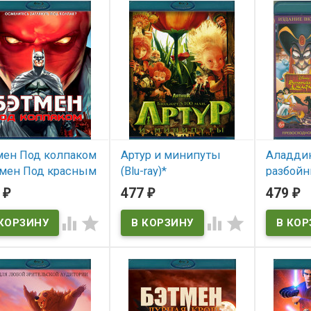
Star Wars 
мен Под колпаком
Артур и минипуты
Аладдин
тмен Под красным
(Blu-ray)*
разбойн
аком) (Blu-ray)*
Аладди
7
477
479
₽
₽
₽
В наличии
Возвра
 наличии
Джафара 




(Aladdin 
Thieves /
Jafar)
В нал