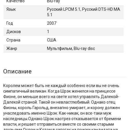
Качество
Blu-ray
Язык
Русский LPCM 5.1, Русский DTS-HD MA
5.1
Год
2007
Дисков
1
Страна
США
Жанр
Мультфильм, Blu-ray disc
Описание
Королем может быть не каждый особенно если вы не очень
симпатичный великан. Когда Шрэк женился на принцессе
Фионе, он меньше всего на свете хотел управлять Далекой-
Далекой страной. Такой он невластлюбивый. Однако отец
Фионы, король Гарольд, внезапно умирает, и корону должен
унаследовать именно Шрэк. Как-никак, он все-таки муж
наследницы.Однако Шрэк наотрез отказывается от бремени
власти, и решает отправиться вместе со своими старыми
друзьями Ослом и Котом в сапогах на поиски кандидата на