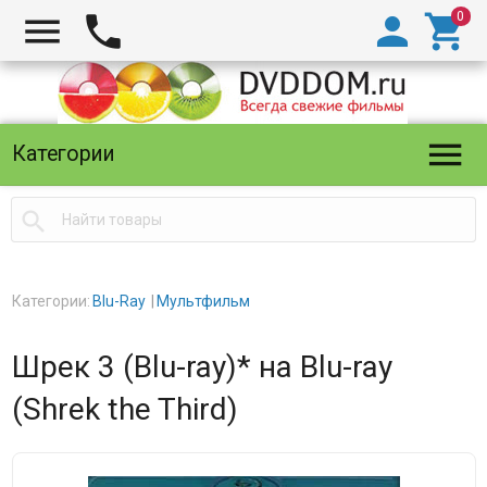





Категории

Категории:
Blu-Ray
Мультфильм
Шрек 3 (Blu-ray)* на Blu-ray
(Shrek the Third)