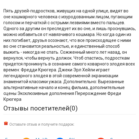
Пять друзей-подростков, живущих на одной улице, видят во
сне кошмарного человека с изуродованным лицом, пугающим
голосом и перчаткой с острыми лезвиями вместо пальцев.
Одного за другим он преследует их во сне, и лишь проснувшись,
можно избавиться от навязчивого кошмара. Но когда один из
них погибает, друзья осознают, что все происходящее с ними
во сне становится реальностью, и единственный способ
выжить - никогда не спать. Сожженный много лет назад, он
вернулся, чтобы вернуть должок. Чтоб спастись, подросткам
придется проникнуть в сознание самого коварного злодея всех
времен: Фредди Крюгера. Джеки Эрл Хейли играет
легендарного злодея в этой современной экранизации
знаменитой классики ужаса. Дополнительно: Вырезанные
альтернативные начало и конец фильма, дополнительные
сцены Эксклюзивные дополнения Перерождение Фреди
Крюгера
Отзывы посетителей(
0
)
Оставьте отзыв и получите подарок: