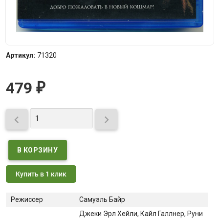
Артикул:
71320
479
₽


Купить в 1 клик
Режиссер
Самуэль Байр
Джеки Эрл Хейли
, Кайл Галлнер
, Руни