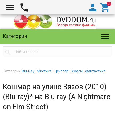





Категории

Категории:
Blu-Ray
Мистика
Триллер
Ужасы
Фантастика
Кошмар на улице Вязов (2010)
(Blu-ray)* на Blu-ray (A Nightmare
on Elm Street)