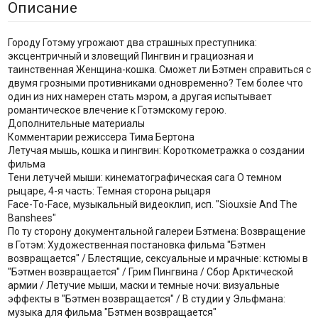
Описание
Городу Готэму угрожают два страшных преступника:
эксцентричный и зловещий Пингвин и грациозная и
таинственная Женщина-кошка. Сможет ли Бэтмен справиться с
двумя грозными противниками одновременно? Тем более что
один из них намерен стать мэром, а другая испытывает
романтическое влечение к Готэмскому герою.
Дополнительные материалы
Комментарии режиссера Тима Бертона
Летучая мышь, кошка и пингвин: Короткометражка о создании
фильма
Тени летучей мыши: кинематографическая сага О темном
рыцаре, 4-я часть: Темная сторона рыцаря
Face-To-Face, музыкальный видеоклип, исп. "Siouxsie And The
Banshees"
По ту сторону документальной галереи Бэтмена: Возвращение
в Готэм: Художественная постановка фильма "Бэтмен
возвращается" / Блестящие, сексуальные и мрачные: кстюмы в
"Бэтмен возвращается" / Грим Пингвина / Сбор Арктической
армии / Летучие мыши, маски и темные ночи: визуальные
эффекты в "Бэтмен возвращается" / В студии у Эльфмана:
музыка для фильма "Бэтмен возвращается"