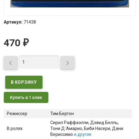
Артикул:
71438
470
₽


Купить в 1 клик
Режиссер
Тим Бертон
Сирил Раффаэлли
, Дэвид Белль
,
В ролях
Тони Д`Амарио
, Биби Насери
, Дани
Вериссимо
и другие