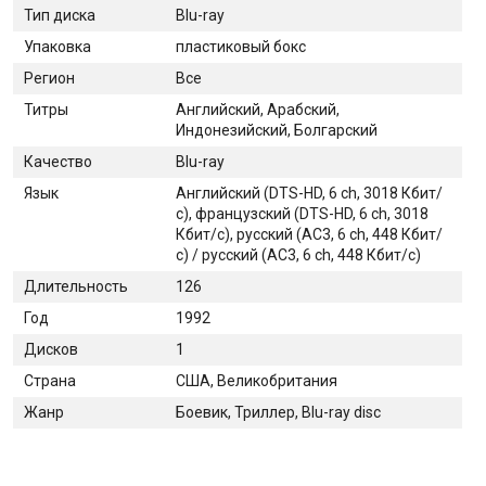
Тип диска
Blu-ray
Упаковка
пластиковый бокс
Регион
Все
Титры
Английский, Арабский,
Индонезийский, Болгарский
Качество
Blu-ray
Язык
Aнглийский (DTS-HD, 6 ch, 3018 Кбит/
с), французский (DTS-HD, 6 ch, 3018
Кбит/с), pусский (AC3, 6 ch, 448 Кбит/
с) / русский (AC3, 6 ch, 448 Кбит/с)
Длительность
126
Год
1992
Дисков
1
Страна
США, Великобритания
Жанр
Боевик, Триллер, Blu-ray disc