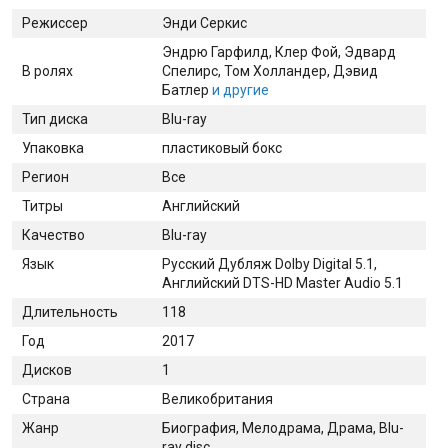
Режиссер
Энди Серкис
Эндрю Гарфилд
, Клер Фой
, Эдвард
В ролях
Спелирс
, Том Холландер
, Дэвид
Батлер
и другие
Тип диска
Blu-ray
Упаковка
пластиковый бокс
Регион
Все
Титры
Английский
Качество
Blu-ray
Язык
Русский Дубляж Dolby Digital 5.1,
Английский DTS-HD Master Audio 5.1
Длительность
118
Год
2017
Дисков
1
Страна
Великобритания
Жанр
Биография, Мелодрама, Драма, Blu-
ray disc