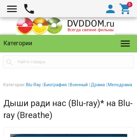





Категории

Категории:
Blu-Ray
Биография
Военный
Драма
Мелодрама
Дыши ради нас (Blu-ray)* на Blu-
ray (Breathe)