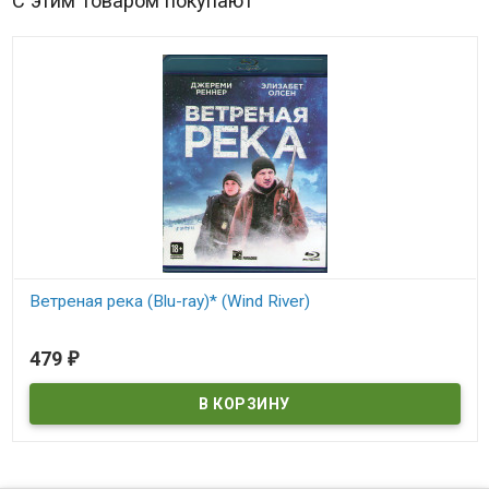
С этим товаром покупают
Ветреная река (Blu-ray)* (Wind River)
В наличии
479
₽
Wind River