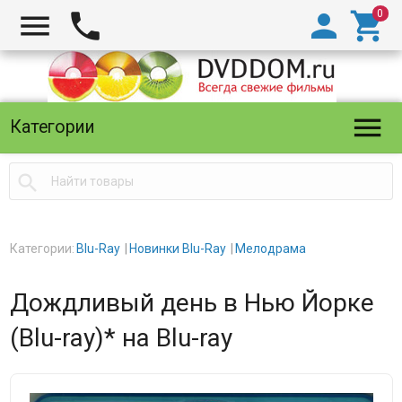





Категории

Категории:
Blu-Ray
Новинки Blu-Ray
Мелодрама
Дождливый день в Нью Йорке
(Blu-ray)* на Blu-ray