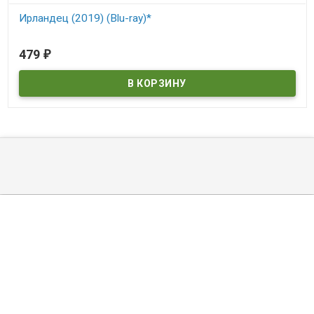
Ирландец (2019) (Blu-ray)*
В наличии
479
₽
©
DVDDOM.ru
, 2003 — 2026
Мы получаем и обрабатываем персональные данные посетителей
нашего сайта в соответствии с
официальной политикой
. Если вы
не даете согласия на обработку своих персональных данных,вам
необходимо покинуть наш сайт.
И рекомендуем прочитать
правила возврата товара и денег
.