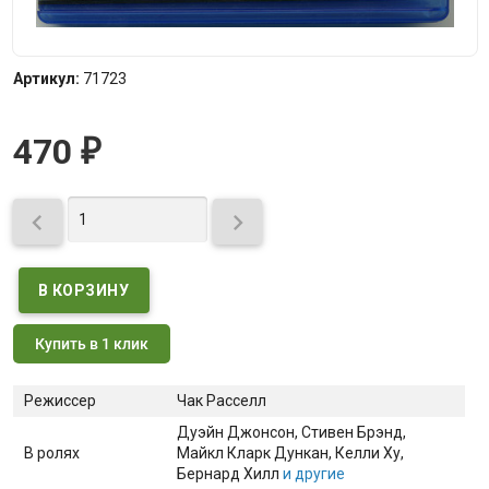
Артикул:
71723
470
₽


Купить в 1 клик
Режиссер
Чак Расселл
Дуэйн Джонсон
, Стивен Брэнд
,
В ролях
Майкл Кларк Дункан
, Келли Ху
,
Бернард Хилл
и другие