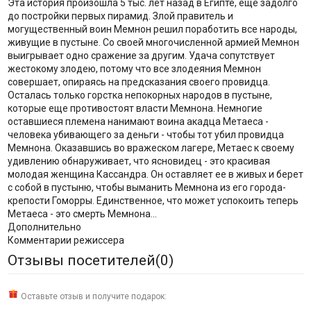
Эта история произошла 5 тыс. лет назад в Египте, еще задолго
до постройки первых пирамид. Злой правитель и
могущественный воин Мемнон решил поработить все народы,
живущие в пустыне. Со своей многочисленной армией Мемнон
выигрывает одно сражение за другим. Удача сопутствует
жестокому злодею, потому что все злодеяния Мемнон
совершает, опираясь на предсказания своего провидца.
Осталась только горстка непокорных народов в пустыне,
которые еще противостоят власти Мемнона. Немногие
оставшиеся племена нанимают воина акадца Метаеса -
человека убивающего за деньги - чтобы тот убил провидца
Мемнона. Оказавшись во вражеском лагере, Метаес к своему
удивлению обнаруживает, что ясновидец - это красивая
молодая женщина Кассандра. Он оставляет ее в живых и берет
с собой в пустыню, чтобы выманить Мемнона из его города-
крепости Гоморры. Единственное, что может успокоить теперь
Метаеса - это смерть Мемнона...
Дополнительно
Комментарии режиссера
Отзывы посетителей(
0
)
Оставьте отзыв и получите подарок: