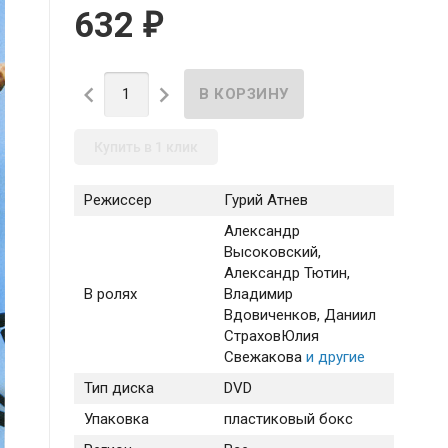
632
₽


Купить в 1 клик
Режиссер
Гурий Атнев
Александр
Высоковский
,
Александр Тютин
,
В ролях
Владимир
Вдовиченков
, Даниил
Страхов
Юлия
Свежакова
и другие
Тип диска
DVD
Упаковка
пластиковый бокс