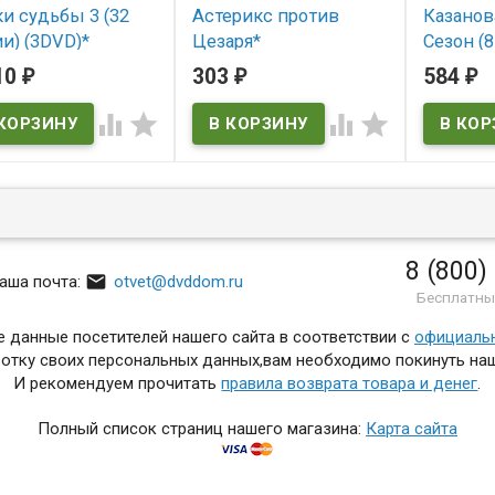
и судьбы 3 (32
Астерикс против
Казанова
и) (3DVD)*
Цезаря*
Сезон (8
(2DVD)*
10
303
584
₽
₽
₽
 наличии
В наличии
В нал




8 (800)

аша почта:
otvet@dvddom.ru
Бесплатны
 данные посетителей нашего сайта в соответствии с
официаль
отку своих персональных данных,вам необходимо покинуть наш
И рекомендуем прочитать
правила возврата товара и денег
.
Полный список страниц нашего магазина:
Карта сайта