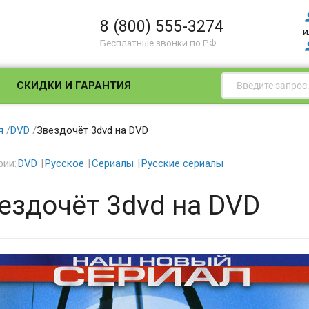
8 (800) 555-3274
и
Бесплатные звонки по РФ
СКИДКИ И ГАРАНТИЯ
я
/
DVD
/
Звездочёт 3dvd на DVD
рии:
DVD
Русское
Сериалы
Русские сериалы
ездочёт 3dvd на DVD