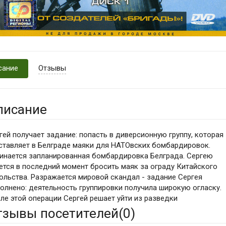
сание
Отзывы
писание
гей получает задание: попасть в диверсионную группу, которая
ставляет в Белграде маяки для НАТОвских бомбардировок.
инается запланированная бомбардировка Белграда. Сергею
ется в последний момент бросить маяк за ограду Китайского
ольства. Разражается мировой скандал - задание Сергея
олнено: деятельность группировки получила широкую огласку.
ле этой операции Сергей решает уйти из разведки
тзывы посетителей(
0
)