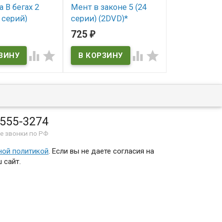
 В бегах 2
Мент в законе 5 (24
Ментовские
 серий)
серии) (2DVD)*
(12 серий) (
725
564
₽
₽
В наличии
В наличии
ичии




 555-3274
е звонки по РФ
ной политикой
. Если вы не даете согласия на
 сайт.