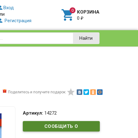

Вход

КОРЗИНА
ли
0
₽

Регистрация
Найти

Поделитесь и получите подарок:
Артикул:
14272
СООБЩИТЬ О
ПОСТУПЛЕНИИ