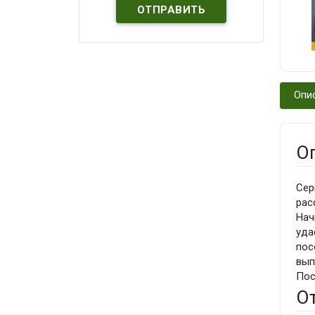
Опи
О
Сер
рас
Нач
уда
пос
вып
Пос
О