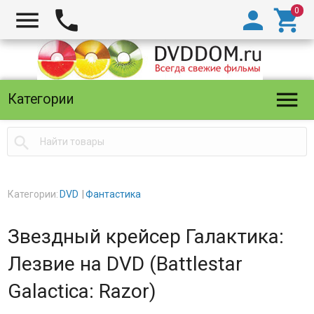





Категории

Категории:
DVD
Фантастика
Звездный крейсер Галактика:
Лезвие на DVD (Battlestar
Galactica: Razor)