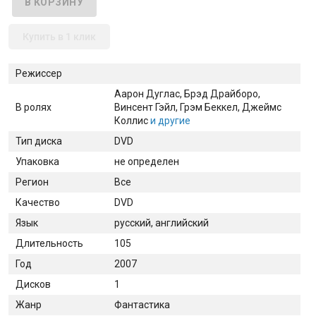
Купить в 1 клик
Режиссер
Аарон Дуглас
, Брэд Драйборо
,
В ролях
Винсент Гэйл
, Грэм Беккел
, Джеймс
Коллис
и другие
Тип диска
DVD
Упаковка
не определен
Регион
Все
Качество
DVD
Язык
русский, английский
Длительность
105
Год
2007
Дисков
1
Жанр
Фантастика