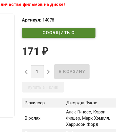
личестве фильмов на диске!
Артикул:
14078
СООБЩИТЬ О
ПОСТУПЛЕНИИ
171
₽


Купить в 1 клик
Режиссер
Джордж Лукас
Алек Гинесс, Кэрри
В ролях
Фишер, Марк Хэмилл,
Харрисон Форд