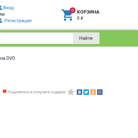

Вход

КОРЗИНА
ли
0
₽

Регистрация
Найти
 на DVD
1

Поделитесь и получите подарок: