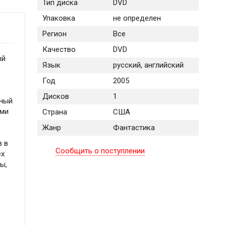
Тип диска
DVD
Упаковка
не определен
Регион
Все
Качество
DVD
ый
Язык
русский, английский
Год
2005
Дисков
1
жный
ами
Страна
США
Жанр
Фантастика
в в
Сообщить о поступлении
ёх
ы,