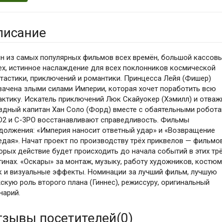
писание
н из самых популярных фильмов всех времён, большой кассов
ех, истинное наслаждение для всех поклонников космической
тастики, приключений и романтики. Принцесса Лейя (Фишер)
вачена злыми силами Империи, которая хочет поработить всю
актику. Искатель приключений Люк Скайуокер (Хэмилл) и отва
здный капитан Хан Соло (Форд) вместе с обаятельными робот
D2 и C-3PO восстанавливают справедливость. Фильмы
должения: «Империя наносит ответный удар» и «Возвращение
дая». Начат проект по производству трёх приквелов — фильмо
орых действие будет происходить до начала событий в этих тр
тинах. «Оскары» за монтаж, музыку, работу художников, костюм
к и визуальные эффекты. Номинации за лучший фильм, лучшую
скую роль второго плана (Гиннес), режиссуру, оригинальный
нарий.
тзывы посетителей(
0
)