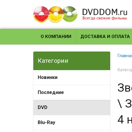
О КОМПАНИИ
ДОСТАВКА И ОПЛАТА
Главна
Категории
Катего
Новинки
Зв
Последние
\ 
DVD
4 
Blu-Ray