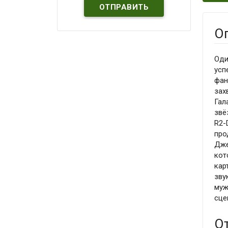
О
Оди
усп
фан
зах
Гал
звё
R2-
про
Дже
кот
кар
зву
муж
сце
О