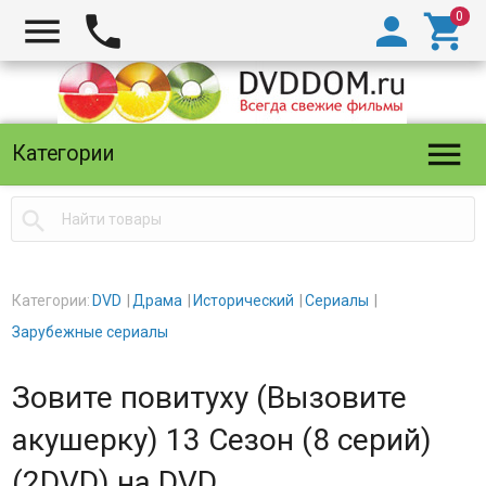





Категории

Категории:
DVD
Драма
Исторический
Сериалы
Зарубежные сериалы
Зовите повитуху (Вызовите
акушерку) 13 Сезон (8 серий)
(2DVD) на DVD