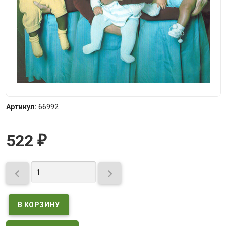
Артикул:
66992
522
₽

