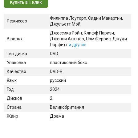
Купить в 1 клик
Филиппа Лоуторп, Сидни Макартни,
Режиссер
Джульетт Мэй
Джессика Рэйн
, Клифф Паризи
,
В ролях
Дженни Агаттер
, Пэм Феррис
, Джуди
Парфитт
и другие
Тип диска
DVD
Упаковка
пластиковый бокс
Качество
DVD-R
Язык
русский
Год
2024
Дисков
2
Страна
Великобритания
Жанр
Драма