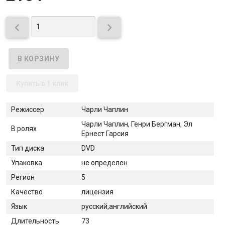


Купить в 1 клик
Режиссер
Чарли Чаплин
Чарли Чаплин, Генри Бергман, Эл
В ролях
Ернест Гарсия
Тип диска
DVD
Упаковка
не определен
Регион
5
Качество
лицензия
Язык
русский,английский
Длительность
73