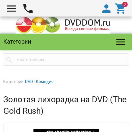





Категории

Категории:
DVD
Комедия
Золотая лихорадка на DVD (The
Gold Rush)