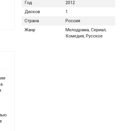
Год
2012
Дисков
1
Страна
Россия
Жанр
Мелодрама, Сериал,
Комедия, Русское
ляя
а.
и
нью.
е