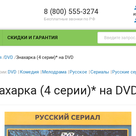
8 (800) 555-3274
и
Бесплатные звонки по РФ
СКИДКИ И ГАРАНТИЯ
я
/
DVD
/
Знахарка (4 серии)* на DVD
рии:
DVD
Комедия
Мелодрама
Русское
Сериалы
Русские с
ахарка (4 серии)* на DV