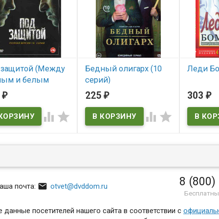
 защитой (Между
Бедный олигарх (10
Леди Бо
ным и белым
серий)
В нал
й) (16 серий)
3
225
303
₽
₽
₽
В наличии
 наличии




8 (800)

аша почта:
otvet@dvddom.ru
Бесплатны
 данные посетителей нашего сайта в соответствии с
официаль