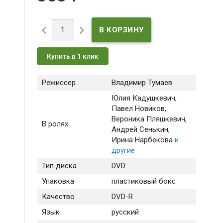


Купить в 1 клик
Режиссер
Владимир Тумаев
Юлия Кадушкевич
,
Павел Новиков
,
Вероника Пляшкевич
,
В ролях
Андрей Сенькин
,
Ирина Нарбекова
и
другие
Тип диска
DVD
Упаковка
пластиковый бокс
Качество
DVD-R
Язык
русский