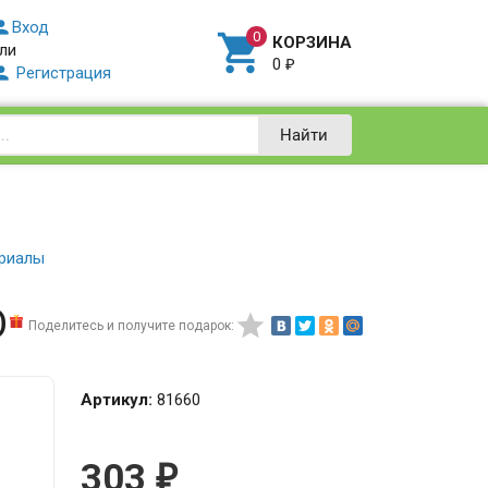

Вход

КОРЗИНА
ли
0
₽

Регистрация
Найти
ериалы
D

Поделитесь и получите подарок:
Артикул:
81660
303
₽