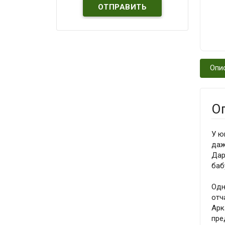
Опи
О
У ю
даж
Дар
баб
Одн
отч
Арк
пре