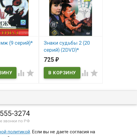
мж (9 серий)*
Знаки судьбы 2 (20
Знаки судьб
серий) (2DVD)*
серии) (3DV
ичии
725
1 210
₽
₽
В наличии
В наличии




 555-3274
е звонки по РФ
ной политикой
. Если вы не даете согласия на