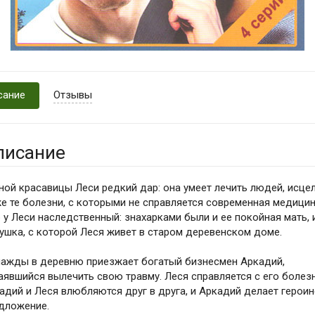
сание
Отзывы
писание
ной красавицы Леси редкий дар: она умеет лечить людей, исце
е те болезни, с которыми не справляется современная медицин
 у Леси наследственный: знахарками были и ее покойная мать, 
ушка, с которой Леся живет в старом деревенском доме.
ажды в деревню приезжает богатый бизнесмен Аркадий,
аявшийся вылечить свою травму. Леся справляется с его болез
адий и Леся влюбляются друг в друга, и Аркадий делает героин
дложение.