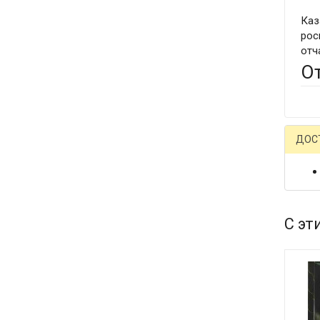
Каз
рос
отч
О
ДОС
С эт