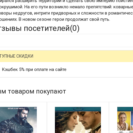
ирался расширить территории и сделать свою империю поистин
окрушимой. На его пути возникло немало препятствий: коварны
оворы недругов, интриги придворных и сложности в романтичес
ошениях. В новом сезоне герои продолжат свой путь.
тзывы посетителей(
0
)
ТУПНЫЕ СКИДКИ
Кэшбек 5% при оплате на сайте
им товаром покупают