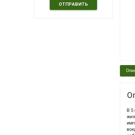
Опи
О
В 5
жиз
имп
вок