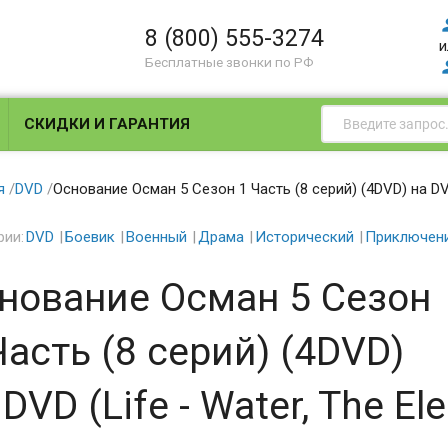
8 (800) 555-3274
и
Бесплатные звонки по РФ
СКИДКИ И ГАРАНТИЯ
я
/
DVD
/
Основание Осман 5 Сезон 1 Часть (8 серий) (4DVD) на DVD 
рии:
DVD
Боевик
Военный
Драма
Исторический
Приключен
нование Осман 5 Сезон
Часть (8 серий) (4DVD)
 DVD (Life - Water, The El