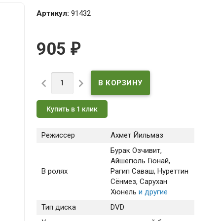
Артикул:
91432
905
₽


Купить в 1 клик
Режиссер
Ахмет Йильмаз
Бурак Озчивит
,
Айшегюль Гюнай
,
В ролях
Рагип Саваш
, Нуреттин
Сёнмез
, Сарухан
Хюнель
и другие
Тип диска
DVD