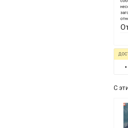
соб
нес
заг
отн
О
ДОС
С эт