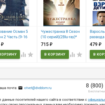
ование Осман 5
Чужестранка 8 Сезон
Взрослы
н 2 Часть (9-16
(10 серий)(2Blu-ray)*
развода
и) (4DVD)
(Now You See Me)
дети ра
5
715
479
₽
₽
₽
родителе
 наличии
В наличии




В нал
Now You See Me
8 (800)

аша почта:
otvet@dvddom.ru
Бесплатны
 данные посетителей нашего сайта в соответствии с
официаль
отку своих персональных данных,вам необходимо покинуть наш