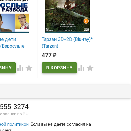
е дети
Тарзан 3D+2D (Blu-ray)*
Лекарь Уче
 (Взрослые
(Tarzan)
Авиценны (B
зведенных
(The Physicia
477
470
₽
₽
В наличии
й) (Blu-ray)*
В наличии




Tarzan
ичии
The Physician
 555-3274
е звонки по РФ
ной политикой
. Если вы не даете согласия на
 сайт.