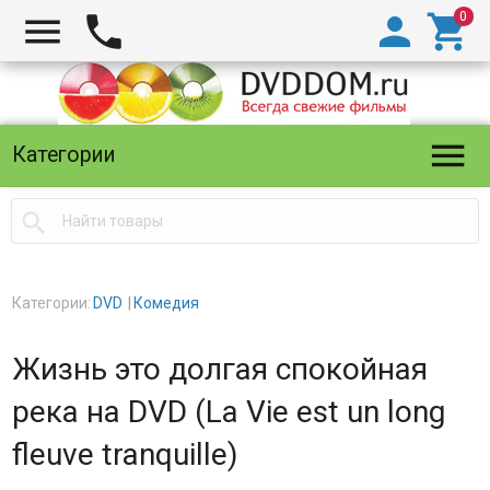





Категории

Категории:
DVD
Комедия
Жизнь это долгая спокойная
река на DVD (La Vie est un long
fleuve tranquille)