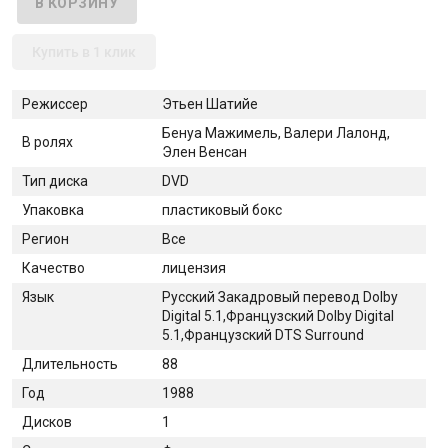
Купить в 1 клик
Режиссер
Этьен Шатийе
Бенуа Мажимель, Валери Лалонд,
В ролях
Элен Венсан
Тип диска
DVD
Упаковка
пластиковый бокс
Регион
Все
Качество
лицензия
Язык
Русский Закадровый перевод Dolby
Digital 5.1,Французский Dolby Digital
5.1,Французский DTS Surround
Длительность
88
Год
1988
Дисков
1