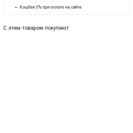
Кэшбек 5% при оплате на сайте
С этим товаром покупают
Антон Чехов Экранизации (Мой ласковый и нежный
зверь / О любви / Малышка Лили / Неоконченная
пьеса для механического пианино / Дядя Ваня /
588
₽
Плохой хоро