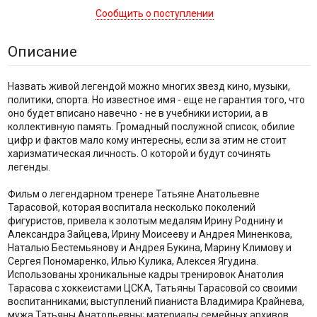
Сообщить о поступлении
Описание
Назвать живой легендой можно многих звезд кино, музыки,
политики, спорта. Но известное имя - еще не гарантия того, что
оно будет вписано навечно - не в учебники истории, а в
коллективную память. Громадный послужной список, обилие
цифр и фактов мало кому интересны, если за этим не стоит
харизматическая личность. О которой и будут сочинять
легенды.
Фильм о легендарном тренере Татьяне Анатольевне
Тарасовой, которая воспитала несколько поколений
фигуристов, привела к золотым медалям Ирину Роднину и
Александра Зайцева, Ирину Моисееву и Андрея Миненкова,
Наталью Бестемьянову и Андрея Букина, Марину Климову и
Сергея Пономаренко, Илью Кулика, Алексея Ягудина.
Использованы хроникальные кадры тренировок Анатолия
Тарасова с хоккеистами ЦСКА, Татьяны Тарасовой со своими
воспитанниками; выступлений пианиста Владимира Крайнева,
мужа Татьяны Анатольевны; материалы семейных архивов.