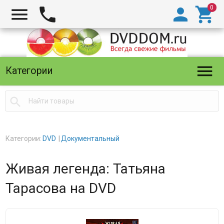





Категории

Категории:
DVD
Документальный
Живая легенда: Татьяна
Тарасова на DVD