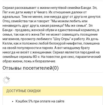
Сериал рассказывает о жизни непутёвой семейки Банди. Эл,
Пег и их дети живут в Чикаго. Их отношения далеки от
идеальных. Тем не менее, они никуда друг от друга не денутся.
Отец семейства так и говорит: "Мы можем любить или
ненавидеть друг друга, какая разница? Мы же семья". Эл
Банди - продавец женской обуви и единственный кормилец в
семье, так как его жена Пег не может совмещать посещение
магазинов, просмотр любимого "Шоу Опры" и работу. Их дочь
Келли, как и положено любой белокурой нимфетке, помешена
на своей популярности и парнях. А вот младшему брату
никогда не везёт с женщинами. Сериал является пародией на
семейные сериалы 80-х. На повестке дня секс, паразитический
образ жизни, ложь и безразличие.
Отзывы посетителей(
0
)
ДОСТУПНЫЕ СКИДКИ
Кэшбек 5% при оплате на сайте