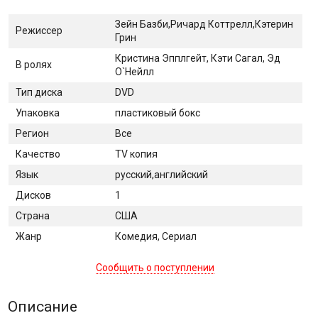
Зейн Базби,Ричард Коттрелл,Кэтерин
Режиссер
Грин
Кристина Эпплгейт, Кэти Сагал, Эд
В ролях
О`Нейлл
Тип диска
DVD
Упаковка
пластиковый бокс
Регион
Все
Качество
TV копия
Язык
русский,английский
Дисков
1
Страна
США
Жанр
Комедия, Сериал
Сообщить о поступлении
Описание