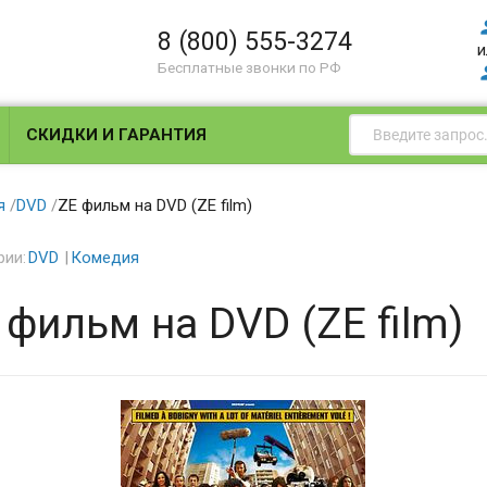
8 (800) 555-3274
и
Бесплатные звонки по РФ
СКИДКИ И ГАРАНТИЯ
я
/
DVD
/
ZE фильм на DVD (ZE film)
рии:
DVD
Комедия
 фильм на DVD (ZE film)