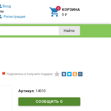

Вход

КОРЗИНА
ли
0
₽

Регистрация
Найти

Поделитесь и получите подарок:
Артикул:
14010
СООБЩИТЬ О
ПОСТУПЛЕНИИ