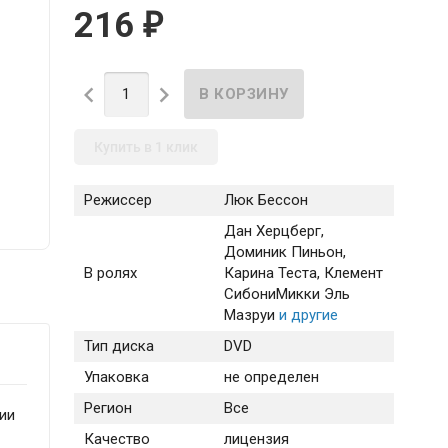
216
₽


Купить в 1 клик
Режиссер
Люк Бессон
Дан Херцберг
,
Доминик Пиньон
,
В ролях
Карина Теста
, Клемент
Сибони
Микки Эль
Мазруи
и другие
Тип диска
DVD
Упаковка
не определен
Регион
Все
ии
Качество
лицензия