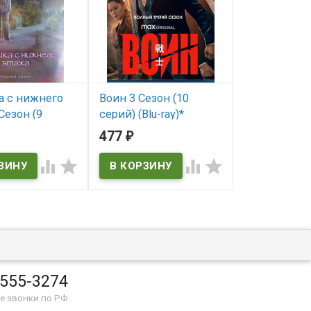
 с нижнего
Воин 3 Сезон (10
День Радио (
Сезон (9
серий) (Blu-ray)*
В наличии
(2DVD)
477
479
₽
₽
В наличии
ичии




 555-3274
е звонки по РФ