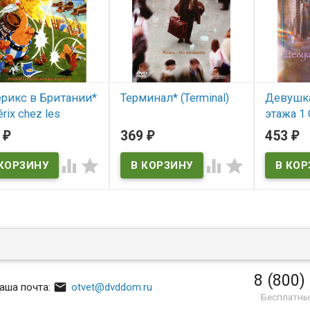
ерикс в Британии*
Терминал* (Terminal)
Девушка
érix chez les
этажа 1 
В наличии
ons)
серий) 
3
369
453
₽
₽
₽
Terminal
 наличии
В нал




ix chez les Bretons
8 (800)

аша почта:
otvet@dvddom.ru
Бесплатны