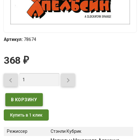
Артикул:
78674
368
₽


Купить в 1 клик
Режиссер
Стэнли Кубрик