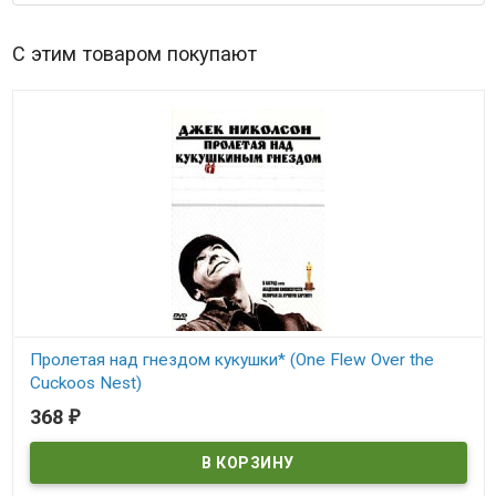
С этим товаром покупают
Пролетая над гнездом кукушки* (One Flew Over the
Cuckoos Nest)
368
₽
В наличии
One Flew Over the Cuckoos Nest