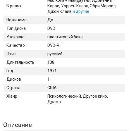
Малкольм Макдауэлл
, Адриенна
В ролях
Корри
, Уоррен Кларк
, Обри Моррис
,
Джон Клайв
и другие
На киномаг
Да
Тип диска
DVD
Упаковка
пластиковый бокс
Качество
DVD-R
Язык
русский
Длительность
138
Год
1971
Дисков
1
Страна
США
Жанр
Психологический, Другое кино,
Драма
Описание