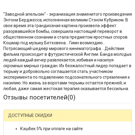
"Заводной апельсин" - экранизация знаменитого произведения
Энтони Берджесса, исполненная великим Стэнли Кубриком. В
свое время эта грандиозная картина произвела эффект
разорвавшейся бомбы, совершила настоящий переворот в
общественном сознании и стала предметом яростных споров.
Кошмар под музыку Бетховена... Гимн возмездию...
Потрясающий шедевр мирового кинематографа... Действие
фильма происходит в футуристической Англии. Банда молодых
людей каждый вечер развлекается, избивая и насилуя
скромных мирных граждан. Их безжалостный лидер попадает в
тюрьму и добровольно соглашается стать участником
эксперимента по подавлению подсознательного стремления к
насилию. Но жизнь за воротами тюрьмы остается прежней, и
любая, даже самая жестокая терапия оказывается бессильна.
Отзывы посетителей(
0
)
ДОСТУПНЫЕ СКИДКИ
Кэшбек 5% при оплате на сайте