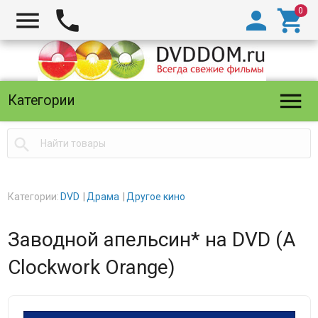





Категории

Категории:
DVD
Драма
Другое кино
Заводной апельсин* на DVD (A
Clockwork Orange)