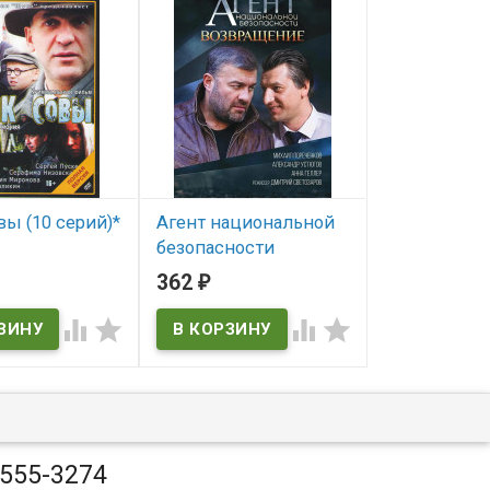
вы (10 серий)*
Агент национальной
В лесах и на
безопасности
серии) (2DV
ичии
Возвращение 6 Сезон
362
197
₽
₽
В наличии
(8 серий)*




В наличии
 555-3274