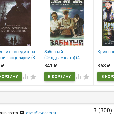
иски экспедитора
Забытый
Крик со
ой канцелярии (8
(Облдрамтеатр) (4
В нал
й)*
серии)*
3
341
368
₽
₽
₽
 наличии
В наличии




8 (800)

аша почта:
otvet@dvddom.ru