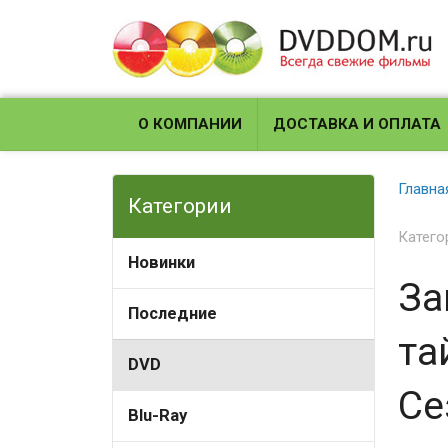
О КОМПАНИИ
ДОСТАВКА И ОПЛАТА
Главна
Категории
Катего
Новинки
За
Последние
та
DVD
Се
Blu-Ray