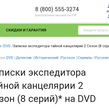
8 (800) 555-3274
и
Бесплатные звонки по РФ
СКИДКИ И ГАРАНТИЯ
я
/
DVD
/
Записки экспедитора тайной канцелярии 2 Сезон (8 сер
рии:
DVD
Детектив
Исторический
Русское
Сериалы
Русские
писки экспедитора
йной канцелярии 2
зон (8 серий)* на DVD