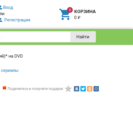

Вход

КОРЗИНА
ли
0
₽

Регистрация
Найти
ий)* на DVD
 сериалы

Поделитесь и получите подарок: