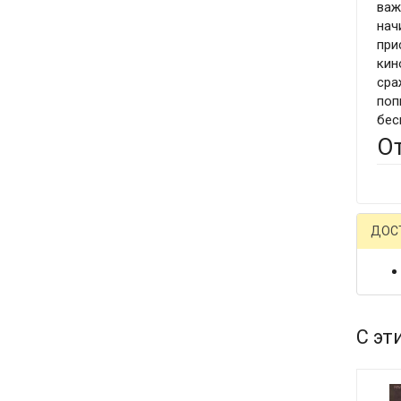
важ
нач
при
кин
сра
поп
бес
О
ДОС
С эт