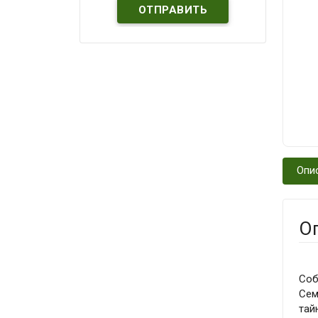
Опи
О
Соб
Сем
тай