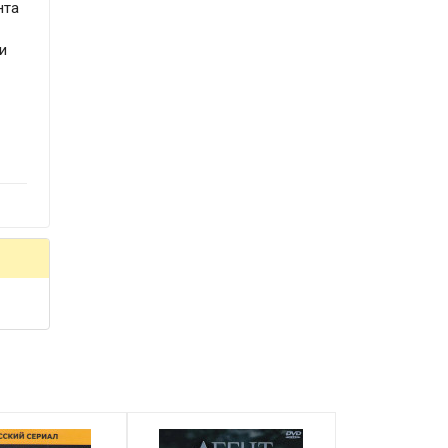
нта
и